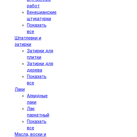
работ
Венецианские
штукатурки
Показать
все
Шпатлевки и
затирки
Затирки для
плитки
Затирки для
дерева
Показать
все
Лаки
Алкидные
лаки
Лак
паркетный
Показать
все
Масла, воски и