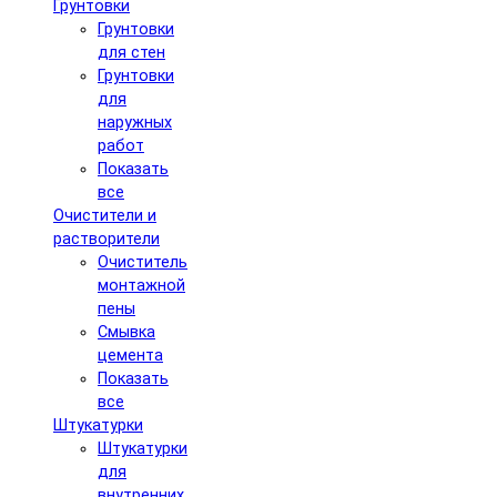
Грунтовки
Грунтовки
для стен
Грунтовки
для
наружных
работ
Показать
все
Очистители и
растворители
Очиститель
монтажной
пены
Смывка
цемента
Показать
все
Штукатурки
Штукатурки
для
внутренних