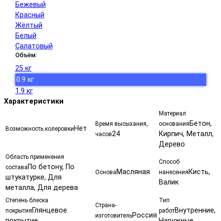
Бежевый
Красный
Жёлтый
Белый
Салатовый
Объём:
25 кг
0.9 кг
1.9 кг
Характеристики
Материал
Бетон,
Время высыхания,
основания
Нет
Возможность колеровки
24
Кирпич, Металл,
часов
Дерево
Область применения
Способ
По бетону, По
состава
Масляная
Кисть,
Основа
нанесения
штукатурке, Для
Валик
металла, Для дерева
Степень блеска
Тип
Страна-
Глянцевое
Внутренние,
покрытия
работ
Россия
изготовитель
покрытие
Наружные