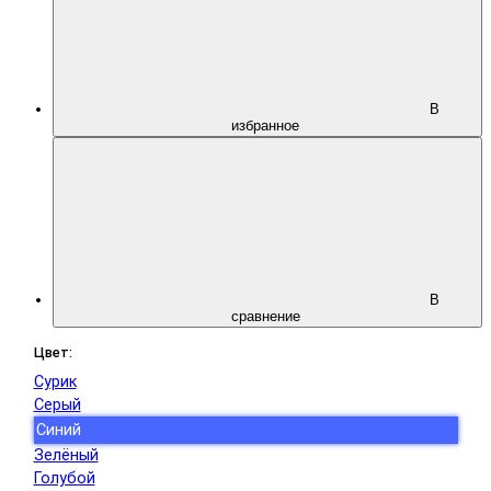
В
избранное
В
сравнение
Цвет:
Сурик
Серый
Синий
Зелёный
Голубой