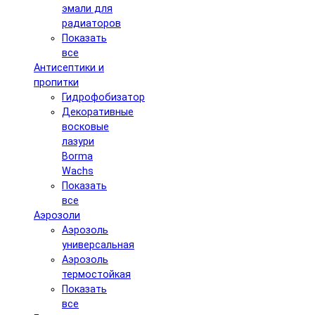
эмали для
радиаторов
Показать
все
Антисептики и
пропитки
Гидрофобизатор
Декоративные
восковые
лазури
Borma
Wachs
Показать
все
Аэрозоли
Аэрозоль
универсальная
Аэрозоль
термостойкая
Показать
все