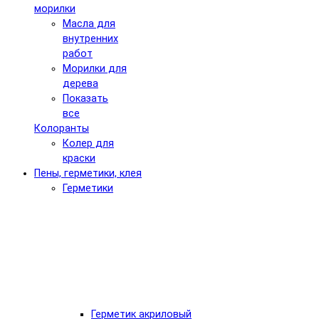
морилки
Масла для
внутренних
работ
Морилки для
дерева
Показать
все
Колоранты
Колер для
краски
Пены, герметики, клея
Герметики
Герметик акриловый