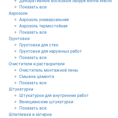
Декоративные восковые лазури Borma Wachs
Показать все
Аэрозоли
Аэрозоль универсальная
Аэрозоль термостойкая
Показать все
Грунтовки
Грунтовки для стен
Грунтовки для наружных работ
Показать все
Очистители и растворители
Очиститель монтажной пены
Смывка цемента
Показать все
Штукатурки
Штукатурки для внутренних работ
Венецианские штукатурки
Показать все
Шпатлевки и затирки