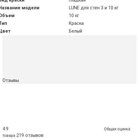
Вид краски
Гладкая
Название модели
LUNE для стен 3 и 10 кг
Объем
10 кг
Тип
Краска
Цвет
Белый
Отзывы
4.9
Общая оценка
219 отзывов
товара