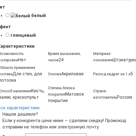
ет
белый
фект
глянцевый
Характеристики
Возможность
Время высыхания,
Материал
Нет
24
Штукатурк
колеровки
часов
основания
Область применения
Для стен, для
Акриловая
5
состава
Основа
Расход квдрат за 1 л
потолка
Степень блеска
Кисть,
Способ нанесения
Страна-
Матовое
покрытия
валик, краскопульт
Россия
изготовитель
покрытие
Все характеристики
Нашли дешевле?
Если у конкурента цена ниже — сделаем скидку! Промокод
отправим на телефон или электронную почту.