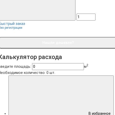
Быстрый заказ
без регистрации
Нашли дешевле?
Калькулятор расхода
2
Введите площадь:
м
Необходимое количество:
0
шт.
В избранное