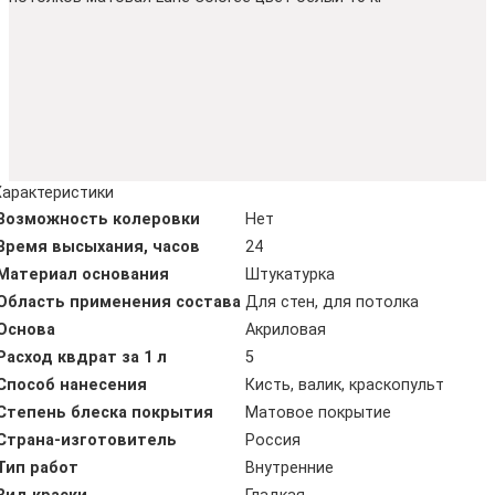
Характеристики
Возможность колеровки
Нет
Время высыхания, часов
24
Материал основания
Штукатурка
Область применения состава
Для стен, для потолка
Основа
Акриловая
Расход квдрат за 1 л
5
Способ нанесения
Кисть, валик, краскопульт
Степень блеска покрытия
Матовое покрытие
Страна-изготовитель
Россия
Тип работ
Внутренние