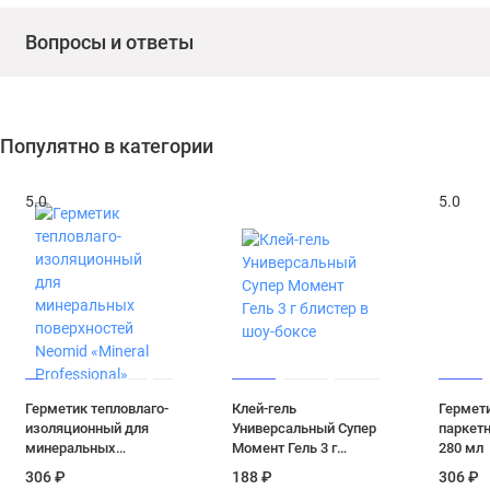
Вопросы и ответы
Популятно в категории
5.0
5.0
Герметик тепловлаго-
Клей-гель
Гермет
изоляционный для
Универсальный Супер
паркетн
минеральных
Момент Гель 3 г
280 мл
поверхностей Neomid
блистер в шоу-боксе
306 ₽
188 ₽
306 ₽
«Mineral Professional»