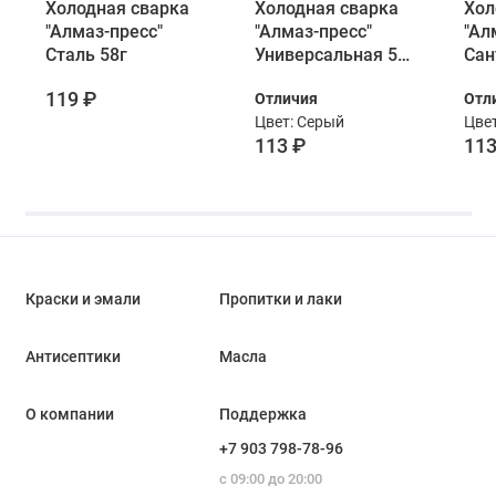
Холодная сварка
Холодная сварка
Хол
"Алмаз-пресс"
"Алмаз-пресс"
"Ал
Сталь 58г
Универсальная 58
Сан
г
119 ₽
Отличия
Отл
Цвет: Серый
Цвет
113 ₽
113
Краски и эмали
Пропитки и лаки
Антисептики
Масла
О компании
Поддержка
+7 903 798-78-96
с 09:00 до 20:00