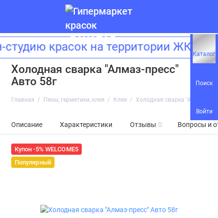
студию красок на территории ЖК «Зи
Каталог
Холодная сварка "Алмаз-пресс"
Авто 58г
Поиск
Главная
Пены, герметики, клея
Клея
Холодная сварка "Алмаз-прес
Войти
Описание
Характеристики
Отзывы
0
Вопросы и о
Купон -5% WELCOME5
Популярный