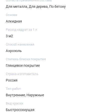
Область применения состава
Для металла, Для дерева, По бетону
Основа
Алкидная
Расход квдрат за 1 л
3 м2
Способ нанесения
Аэрозоль
Степень блеска покрытия
Глянцевое покрытие
Страна-изготовитель
Россия
Тип работ
Внутренние, Наружные
Вид краски
Быстросохнущая