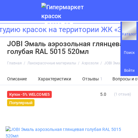
ию красок на территории ЖК «Зилар
Каталог
JOBI Эмаль аэрозольная глянцевая
голубая RAL 5015 520мл
Поиск
Главная
Лакокрасочные материалы
Аэрозоли
JOBI Эмаль аэрозо
Войти
Описание
Характеристики
Отзывы
1
Вопросы и о
5.0
(1 отзыв)
Купон -5% WELCOME5
Популярный