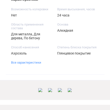
Возможность колеровки
Время высыхания, часов
Нет
24 часа
Область применения
Основа
состава
Алкидная
Для металла, Для
дерева, По бетону
Способ нанесения
Степень блеска покрытия
Аэрозоль
Глянцевое покрытие
Все характеристики