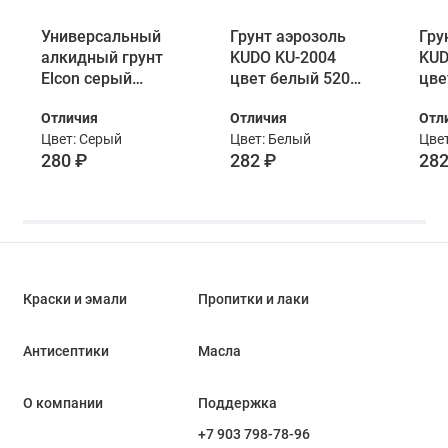
Универсальный
Грунт аэрозоль
Гру
алкидный грунт
KUDO KU-2004
KUD
Elcon серый
цвет белый 520
цве
аэрозоль 520 мл
мл
мл
Отличия
Отличия
Отл
Цвет: Серый
Цвет: Белый
Цве
280 ₽
282 ₽
282
Краски и эмали
Пропитки и лаки
Антисептики
Масла
О компании
Поддержка
+7 903 798-78-96