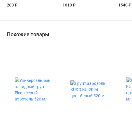
9005 520 мл
Pinotex
283 ₽
1610 ₽
1540 ₽
Oil бесц
Похожие товары