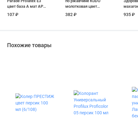
Parade Pro'latex E3
по ржавчине KUDO
Здоров
цвет база А мат AP
молотковая цвет
махагон
54-1 Саше 50 мл
серебристо-
107 ₽
382 ₽
935 ₽
коричневый KU-3008
520 мл
Похожие товары