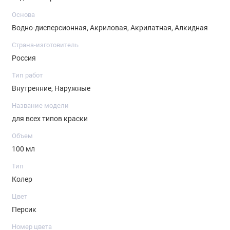
перемешать.
Основа
-
Полученную смесь разбавить белой краской до желаемого
Водно-дисперсионная, Акриловая, Акрилатная, Алкидная
оттенка.
-
Максимальное содержание пасты в краске не должно
Страна-изготовитель
превышать 10 %.
Россия
-
Рекомендуемое содержание пасты в краске - 5 %
Тип работ
Внутренние, Наружные
Название модели
для всех типов краски
Объем
100 мл
Тип
Колер
Цвет
Персик
Номер цвета