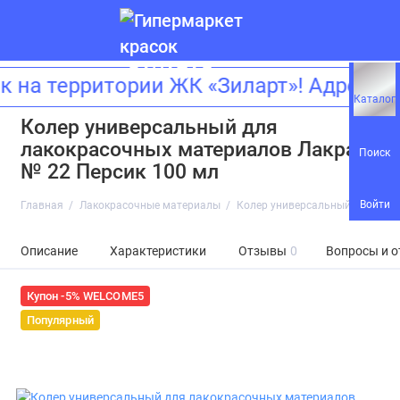
 на территории ЖК «Зиларт»! Адрес:
Каталог
Колер универсальный для
лакокрасочных материалов Лакра
Поиск
№ 22 Персик 100 мл
Войти
Главная
Лакокрасочные материалы
Колер универсальный для лако
Описание
Характеристики
Отзывы
0
Вопросы и о
Купон -5% WELCOME5
Популярный