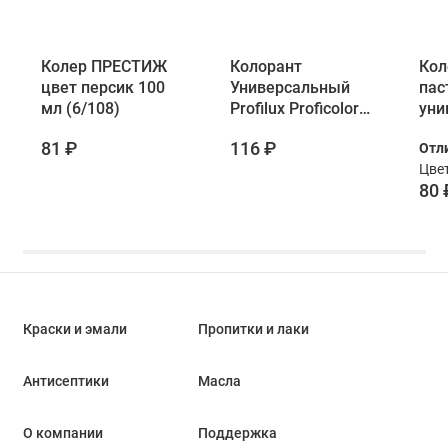
Колер ПРЕСТИЖ
Колорант
Кол
цвет персик 100
Универсальный
пас
мл (6/108)
Profilux Proficolor
уни
05 персик 100 мл
Лак
81 ₽
116 ₽
Отл
беж
Цве
80 
Краски и эмали
Пропитки и лаки
Антисептики
Масла
О компании
Поддержка