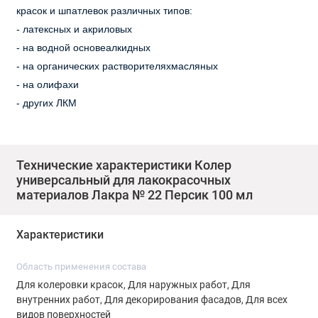
красок и шпатлевок различных типов:
- латексных и акриловых
-
на водной основеалкидных
-
на органических растворителяхмасляных
-
на олифахи
-
других ЛКМ
Материал подходит для наружных и внутренних работ, для
всех видов поверхностей.
Технические характеристики Колер
Колер не оказывает влияния на глянец лакокрасочного
универсальный для лакокрасочных
материалов Лакра № 22 Персик 100 мл
покрытия.
Для декорирования фасадных поверхностей возможно
использовать в концентрированном виде.
Характеристики
Область применения состава
Способ применения:
Для колеровки красок, Для наружных работ, Для
-
Перед употреблением хорошо встряхнуть.
внутренних работ, Для декорирования фасадов, Для всех
-
Ввести небольшое количество пасты в краску и тщательно
видов поверхностей