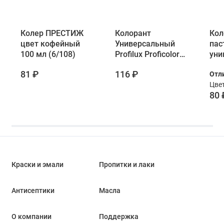
Колер ПРЕСТИЖ
Колорант
Кол
цвет кофейный
Универсальный
пас
100 мл (6/108)
Profilux Proficolor
уни
31 кофейный 100
Лак
81 ₽
116 ₽
Отл
мл
беж
Цве
80 
Краски и эмали
Пропитки и лаки
Антисептики
Масла
О компании
Поддержка