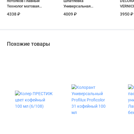
потолков Главный
Шпатлевка
DECORA
Технолог матовая
Универсальная
VERNICI
супербелая 15 кг
наружных для
(золото)
4338 ₽
4009 ₽
3950 ₽
внутренних работ 17
кг
Похожие товары