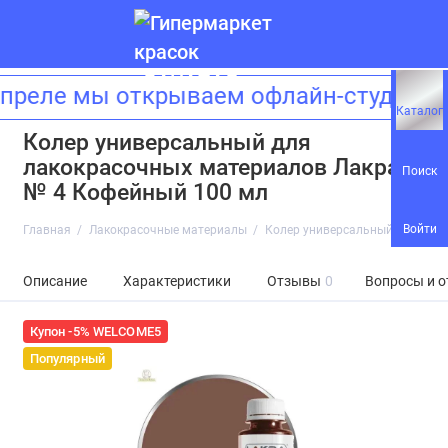
еле мы открываем офлайн-студию кр
Каталог
Колер универсальный для
лакокрасочных материалов Лакра
Поиск
№ 4 Кофейный 100 мл
Войти
Главная
Лакокрасочные материалы
Колер универсальный для лак
Описание
Характеристики
Отзывы
0
Вопросы и о
Купон -5% WELCOME5
Популярный