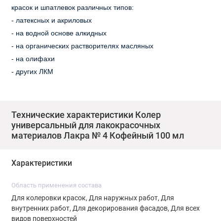
красок и шпатлевок различных типов:
- латексных и акриловых
-
на водной основе алкидных
-
на органических растворителях масляных
-
на олифахи
-
других ЛКМ
Материал подходит для наружных и внутренних работ, для
всех видов поверхностей.
Технические характеристики Колер
Колер не оказывает влияния на глянец лакокрасочного
универсальный для лакокрасочных
материалов Лакра № 4 Кофейный 100 мл
покрытия.
Для декорирования фасадных поверхностей возможно
использовать в концентрированном виде.
Характеристики
Область применения состава
Способ применения:
Для колеровки красок, Для наружных работ, Для
-
Перед употреблением хорошо встряхнуть.
внутренних работ, Для декорирования фасадов, Для всех
-
Ввести небольшое количество пасты в краску и тщательно
видов поверхностей