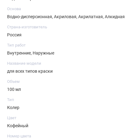
перемешать.
Основа
-
Полученную смесь разбавить белой краской до желаемого
Водно-дисперсионная, Акриловая, Акрилатная, Алкидная
оттенка.
-
Максимальное содержание пасты в краске не должно
Страна-изготовитель
превышать 10 %.
Россия
-
Рекомендуемое содержание пасты в краске - 5 %
Тип работ
Внутренние, Наружные
Название модели
для всех типов краски
Объем
100 мл
Тип
Колер
Цвет
Кофейный
Номер цвета