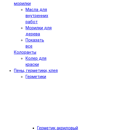
морилки
Масла для
внутренних
работ
Морилки для
дерева
Показать
все
Колоранты
Колер для
краски
Пены, герметики, клея
Герметики
Герметик акриловый