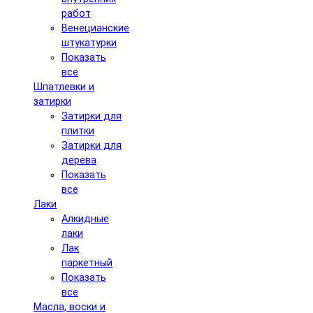
работ
Венецианские
штукатурки
Показать
все
Шпатлевки и
затирки
Затирки для
плитки
Затирки для
дерева
Показать
все
Лаки
Алкидные
лаки
Лак
паркетный
Показать
все
Масла, воски и