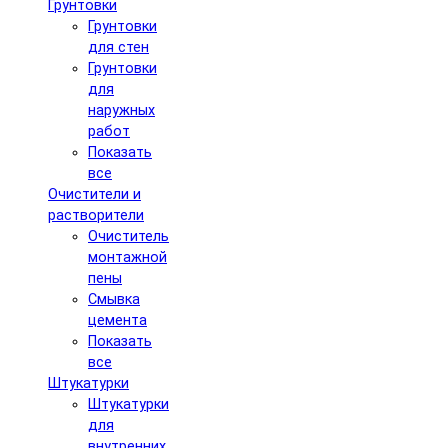
Грунтовки
Грунтовки
для стен
Грунтовки
для
наружных
работ
Показать
все
Очистители и
растворители
Очиститель
монтажной
пены
Смывка
цемента
Показать
все
Штукатурки
Штукатурки
для
внутренних