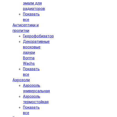
эмали для
радиаторов
Показать
все
Антисептики и
пропитки
Гидрофобизатор
Декоративные
восковые
лазури
Borma
Wachs
Показать
все
Аэрозоли
Аэрозоль
универсальная
Аэрозоль
термостойкая
Показать
все