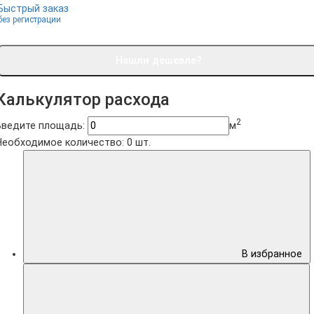
Быстрый заказ
без регистрации
Нашли дешевле?
Калькулятор расхода
2
Введите площадь:
м
Необходимое количество:
0
шт.
В избранное