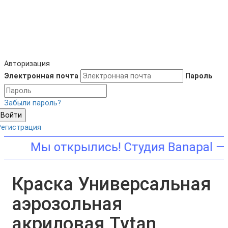
Авторизация
Электронная почта
Пароль
Забыли пароль?
Войти
Регистрация
ажаемые клиенты, в апреле мы откры
Краска Универсальная
аэрозольная
акриловая Tytan