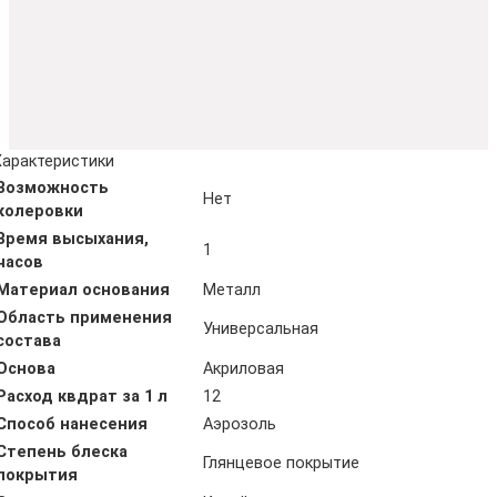
Характеристики
Возможность
Нет
колеровки
Время высыхания,
1
часов
Материал основания
Металл
Область применения
Универсальная
состава
Основа
Акриловая
Расход квдрат за 1 л
12
Способ нанесения
Аэрозоль
Степень блеска
Глянцевое покрытие
покрытия