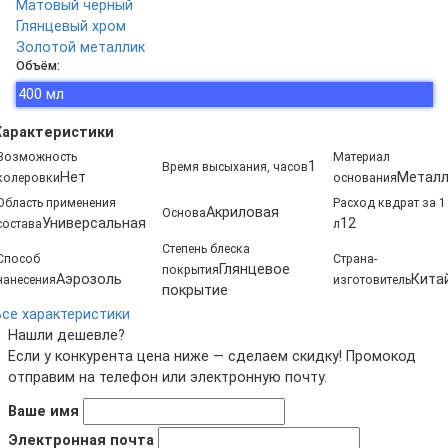
Матовый чёрный
Глянцевый хром
Золотой металлик
Объём:
400 мл
Характеристики
Возможность
Материал
1
Время высыхания, часов
Нет
Метал
колеровки
основания
Область применения
Расход квдрат за 1
Акриловая
Основа
Универсальная
12
состава
л
Степень блеска
Способ
Страна-
Глянцевое
покрытия
Аэрозоль
Кита
нанесения
изготовитель
покрытие
Все характеристики
Нашли дешевле?
Если у конкурента цена ниже — сделаем скидку! Промокод
отправим на телефон или электронную почту.
Ваше имя
Электронная почта