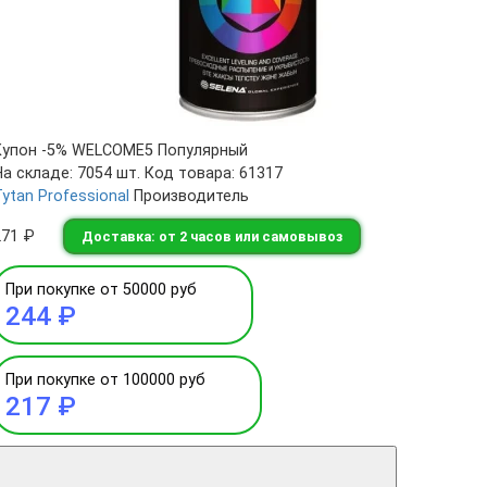
Купон -5% WELCOME5
Популярный
На складе: 7054 шт.
Код товара: 61317
ytan Professional
Производитель
271 ₽
Доставка: от 2 часов или самовывоз
При покупке от 50000 руб
244 ₽
При покупке от 100000 руб
217 ₽