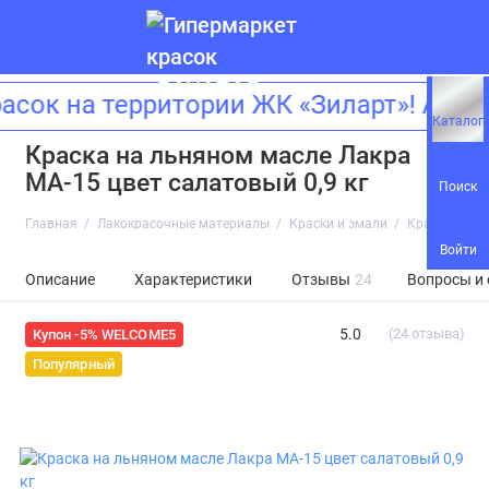
 на территории ЖК «Зиларт»! Адрес
Каталог
Краска на льняном масле Лакра
МА-15 цвет салатовый 0,9 кг
Поиск
Главная
Лакокрасочные материалы
Краски и эмали
Краска на ль
Войти
Описание
Характеристики
Отзывы
24
Вопросы и
5.0
(24 отзыва)
Купон -5% WELCOME5
Популярный