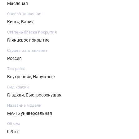
Разбавитель: уайт-спирит
Масляная
Способ нанесения
Состав: Олифа масляная комбинированная, пигменты,
Кисть, Валик
наполнители, сиккатив, технологические добавки.
Степень блеска покрытия
Глянцевое покрытие
Страна-изготовитель
Россия
Тип работ
Внутренние, Наружные
Вид краски
Гладкая, Быстросохнущая
Название модели
МА-15 универсальная
Объем
0.9 кг