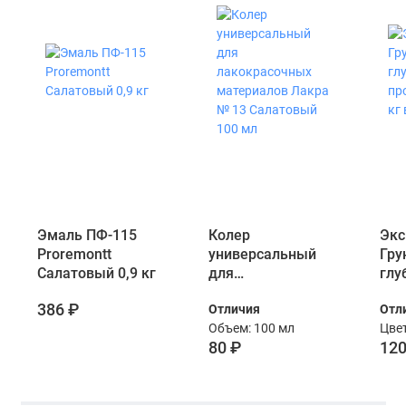
Эмаль ПФ-115
Колер
Экс
Proremontt
универсальный
Гру
Салатовый 0,9 кг
для
глу
лакокрасочных
про
386 ₽
Отличия
Отл
материалов Лакра
кг 
Объем: 100 мл
Цвет
№ 13 Салатовый
80 ₽
120
100 мл