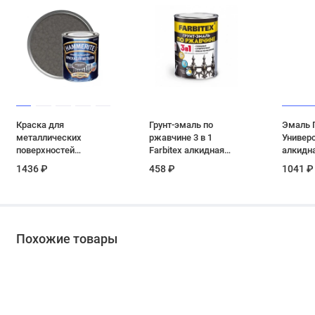
Краска для
Грунт-эмаль по
Эмаль 
металлических
ржавчине 3 в 1
Универ
поверхностей
Farbitex алкидная
алкидн
алкидная Hammerite
глянцевая цвет
Просто
1436 ₽
458 ₽
1041 ₽
молотковая серая 0,5
шоколадная 0,8 кг
шоколад
л
Похожие товары