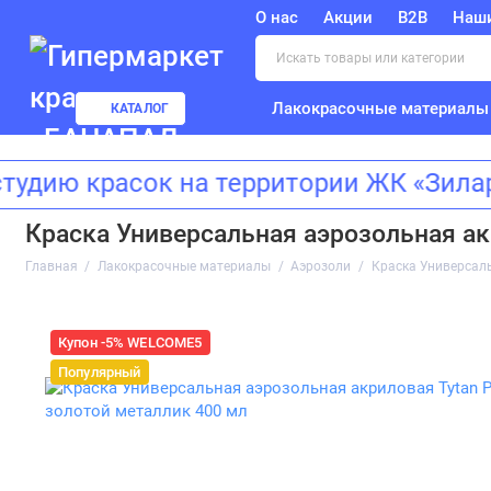
О нас
Акции
B2B
Наш
Лакокрасочные материалы
КАТАЛОГ
 красок на территории ЖК «Зиларт»
Краска Универсальная аэрозольная акри
Главная
Лакокрасочные материалы
Аэрозоли
Краска Универсальн
Купон -5% WELCOME5
Популярный