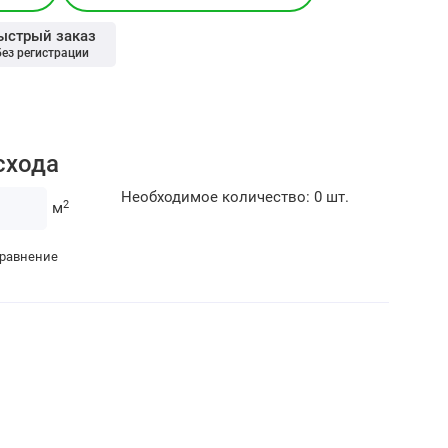
ыстрый заказ
без регистрации
схода
Необходимое количество:
0
шт.
2
м
сравнение