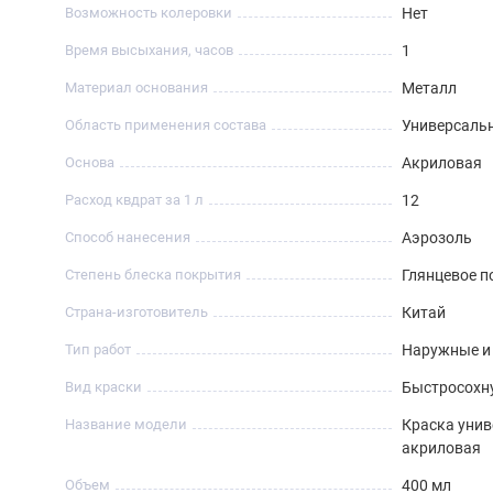
Возможность колеровки
Нет
Время высыхания, часов
1
Материал основания
Металл
Область применения состава
Универсаль
Основа
Акриловая
Расход квдрат за 1 л
12
Способ нанесения
Аэрозоль
Степень блеска покрытия
Глянцевое 
Страна-изготовитель
Китай
Тип работ
Наружные и
Вид краски
Быстросохн
Название модели
Краска уни
акриловая
Объем
400 мл