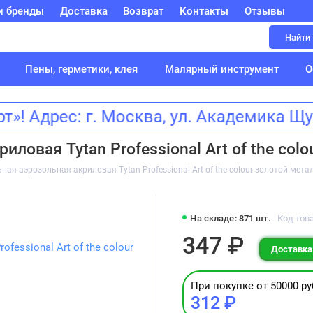
и бренды
Доставка
Возврат
Контакты
Отзывы
Найти
Пены, герметики, клея
Малярный инструмент
О
! Адрес: г. Москва, ул. Академика 
ловая Tytan Professional Art of the col
ая аэрозольная акриловая Tytan Professional Art of the colour золотой мета
На складе: 871 шт.
Код това
347 ₽
Доставка:
При покупке от 50000 ру
312 ₽