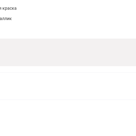
я краска
таллик