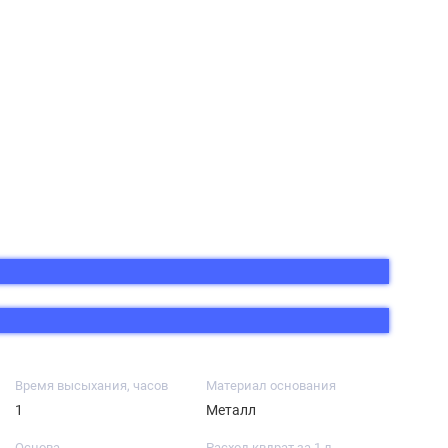
Время высыхания, часов
Материал основания
1
Металл
Основа
Расход квдрат за 1 л