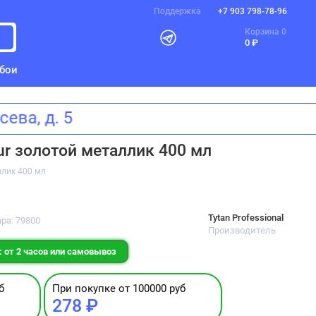
Поддержка
+7 903 798-78-96
Корзина
0
0 ₽
бои
Щусева, д. 5
our золотой металлик 400 мл
ллик 400 мл
Tytan Professional
ра: 79800
Производитель
 от 2 часов или самовывоз
б
При покупке от 100000 руб
278 ₽