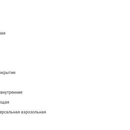
ная
покрытие
 внутренние
ущая
версальная аэрозольная