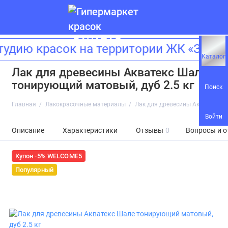
дию красок на территории ЖК «Зилар
Каталог
Лак для древесины Акватекс Шале
тонирующий матовый, дуб 2.5 кг
Поиск
Главная
Лакокрасочные материалы
Лак для древесины Акватекс Ша
Войти
Описание
Характеристики
Отзывы
0
Вопросы и о
Купон -5% WELCOME5
Популярный