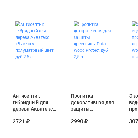
Антисептик
Пропитка
Эко
гибридный для
декоративная для
вод
дерева Акватекс
защиты
про
«Викинг»
древесины Dufa
дер
2721 ₽
2990 ₽
307
полуматовый цвет
Wood Protect дуб
Woo
дуб 2,5 л
2,5 л
цве