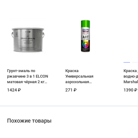
Грунт-эмаль по
Краска
Краска 
ржавчине 3 в 1 ELCON
Универсальная
водно-
матовая чёрная 2 кг
аэрозольная
Marshal
(1/4)
акриловая Tytan
Белый 
1424 ₽
271 ₽
1390 ₽
Professional Art of the
глубоко
colour RAL 6018
4,5 л
светло-зеленая 400
мл
Похожие товары