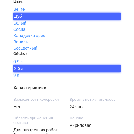
Цвет:
Венге
Дуб
Белый
Сосна
Канадский орех
Ваниль
Бесцветный
Объём:
0.9 л
2.5 л
9 л
Характеристики
Возможность колеровки
Время высыхания, часов
Нет
24 часа
Область применения
Основа
состава
Акриловая
Для внутренних работ,