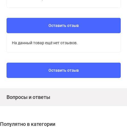
Хранить 24 месяца в заполненной герметичной таре. При t
от +5С до +35С; выдерживает 5 циклов замораживания-
оттаивания, либо однократное нециклическое
замораживание при t до −40С на срок до 30 суток.
Оставить отзыв
На данный товар ещё нет отзывов.
Оставить отзыв
Вопросы и ответы
Популятно в категории