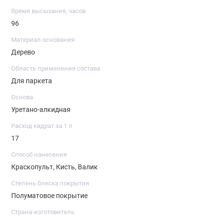
Время высыхания, часов
96
Материал основания
Дерево
Область применения состава
Для паркета
Основа
Уретано-алкидная
Расход квдрат за 1 л
17
Способ нанесения
Краскопульт, Кисть, Валик
Степень блеска покрытия
Полуматовое покрытие
Страна-изготовитель