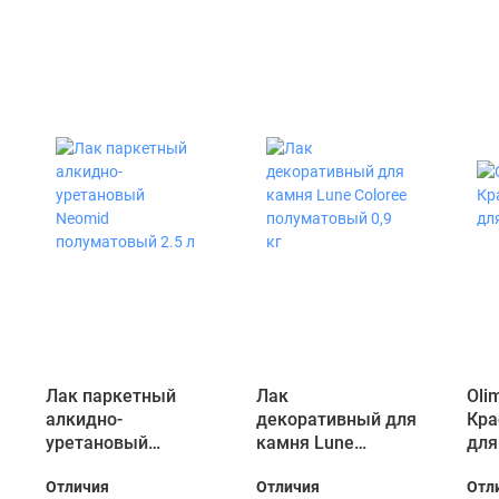
Лак паркетный
Лак
Oli
алкидно-
декоративный для
Кра
уретановый
камня Lune
для
Neomid
Coloree
Отличия
Отличия
Отл
полуматовый 2.5 л
полуматовый 0,9