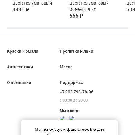
Цвет: Полуматовый
Цвет: Полуматовый
Цвет
кг
3930 ₽
603
Объем: 0.9 кг
566 ₽
Краски и эмали
Пропитки и лаки
Антисептики
Масла
О компании
Поддержка
+7 903 798-78-96
с 09:00 до 20:00
Мы в сети
Мы используем файлы
cookie
для