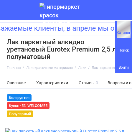
аемые клиенты, в апреле мы открыва
Каталог
Лак паркетный алкидно
уретановый Eurotex Premium 2,5 л
Поиск
полуматовый
Войти
Главная
Лакокрасочные материалы
Лаки
Лак паркетный алкидно
Описание
Характеристики
Отзывы
0
Вопросы и о
Колеруется
Купон -5% WELCOME5
Популярный