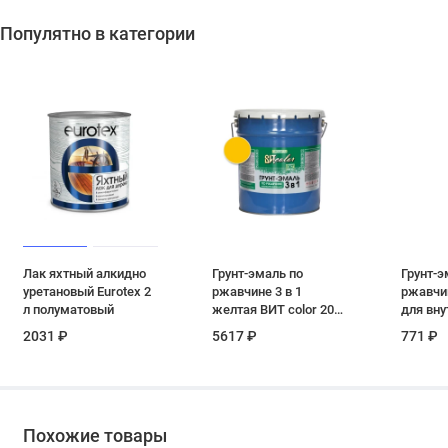
Популятно в категории
Лак яхтный алкидно
Грунт-эмаль по
Грунт-э
уретановый Eurotex 2
ржавчине 3 в 1
ржавчин
л полуматовый
желтая ВИТ color 20
для вну
кг
наружн
2031 ₽
5617 ₽
771 ₽
C 0.7 л
Похожие товары