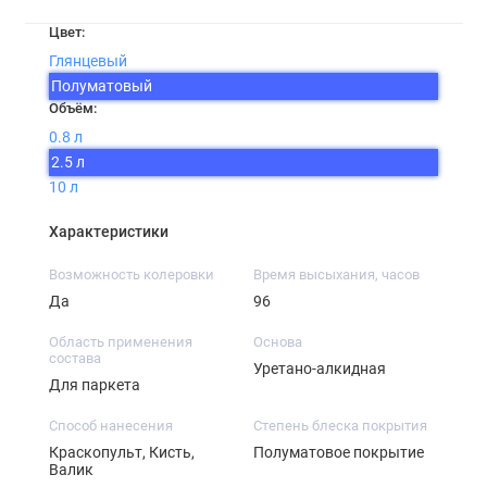
Цвет:
Глянцевый
Полуматовый
Объём:
0.8 л
2.5 л
10 л
Характеристики
Возможность колеровки
Время высыхания, часов
Да
96
Область применения
Основа
состава
Уретано-алкидная
Для паркета
Способ нанесения
Степень блеска покрытия
Краскопульт, Кисть,
Полуматовое покрытие
Валик