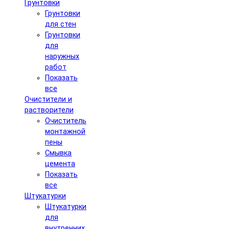
Грунтовки
Грунтовки
для стен
Грунтовки
для
наружных
работ
Показать
все
Очистители и
растворители
Очиститель
монтажной
пены
Смывка
цемента
Показать
все
Штукатурки
Штукатурки
для
внутренних