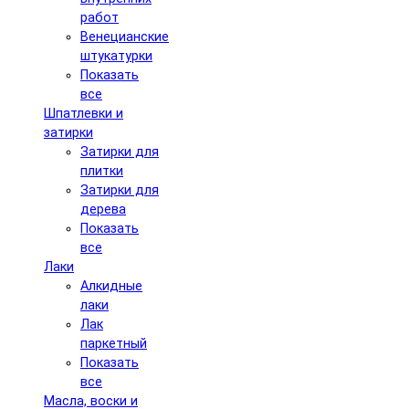
работ
Венецианские
штукатурки
Показать
все
Шпатлевки и
затирки
Затирки для
плитки
Затирки для
дерева
Показать
все
Лаки
Алкидные
лаки
Лак
паркетный
Показать
все
Масла, воски и