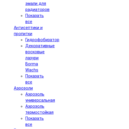
эмали для
радиаторов
Показать
все
Антисептики и
пропитки
Гидрофобизатор
Декоративные
восковые
лазури
Borma
Wachs
Показать
все
Аэрозоли
Аэрозоль
универсальная
Аэрозоль
термостойкая
Показать
все