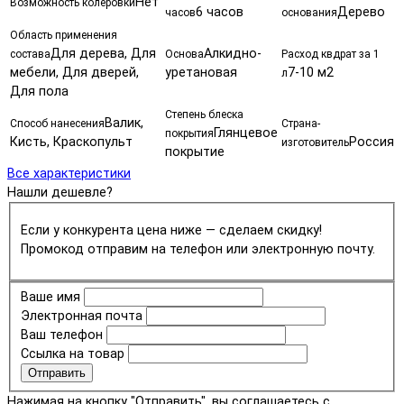
Нет
Возможность колеровки
6 часов
Дерево
часов
основания
Область применения
Для дерева, Для
Алкидно-
состава
Основа
Расход квдрат за 1
мебели, Для дверей,
уретановая
7-10 м2
л
Для пола
Степень блеска
Валик,
Способ нанесения
Страна-
Глянцевое
покрытия
Кисть, Краскопульт
Россия
изготовитель
покрытие
Все характеристики
Нашли дешевле?
Если у конкурента цена ниже — сделаем скидку!
Промокод отправим на телефон или электронную почту.
Ваше имя
Электронная почта
Ваш телефон
Ссылка на товар
Отправить
Нажимая на кнопку "Отправить", вы соглашаетесь с