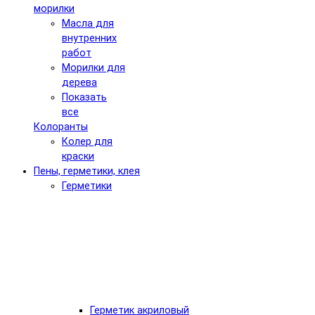
морилки
Масла для
внутренних
работ
Морилки для
дерева
Показать
все
Колоранты
Колер для
краски
Пены, герметики, клея
Герметики
Герметик акриловый