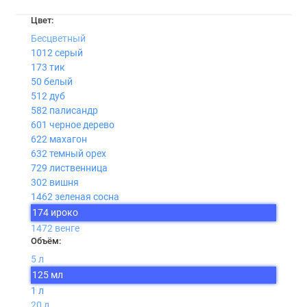
Цвет:
Бесцветный
1012 серый
173 тик
50 белый
512 дуб
582 палисандр
601 черное дерево
622 махагон
632 темный орех
729 лиственница
302 вишня
1462 зеленая сосна
174 ироко
1472 венге
Объём:
5 л
125 мл
1 л
20 л