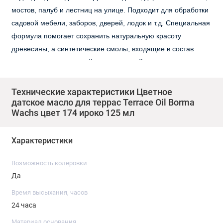
мостов, палуб и лестниц на улице.
Подходит для обработки
садовой мебели, заборов, дверей, лодок и т.д.
Специальная
формула помогает сохранить натуральную красоту
древесины, а синтетические смолы, входящие в состав
масла, делают его устойчивым к воздействию воды и
погодным условиям. Входящие в состав масла УФ фильтры,
сохраняют естественный цвет дерева. Масло подходит для
Технические характеристики Цветное
жаркого климата.
датское масло для террас Terrace Oil Borma
Wachs цвет 174 ироко 125 мл
Описание
Масло датское Borma Decking Oil. Смесь масел с
Характеристики
добавлением уретановых смол. Придает
водоотталкивающие свойства.
Возможность колеровки
Да
Использование
Время высыхания, часов
Нанесите масло равномерно средним/тонким слоем на
24 часа
чистую, отшлифованную поверхность с помощью валика,
Материал основания