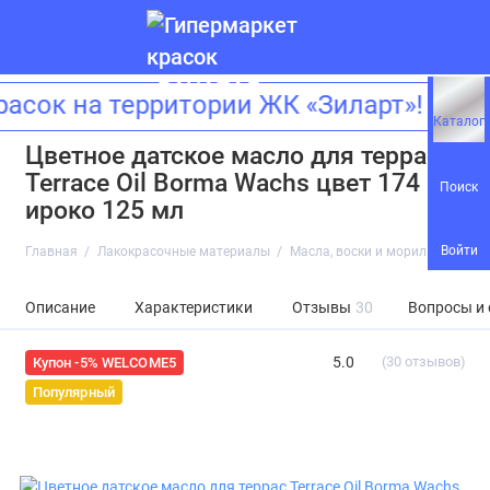
 на территории ЖК «Зиларт»! Адрес
Каталог
Цветное датское масло для террас
Terrace Oil Borma Wachs цвет 174
Поиск
ироко 125 мл
Войти
Главная
Лакокрасочные материалы
Масла, воски и морилки
Цвет
Описание
Характеристики
Отзывы
30
Вопросы и
5.0
(30 отзывов)
Купон -5% WELCOME5
Популярный