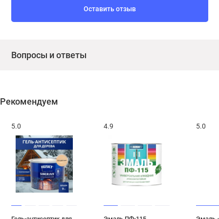
Оставить отзыв
Вопросы и ответы
Рекомендуем
5.0
4.9
5.0
Гель-антисептик для
Эмаль ПФ-115
Эмаль 