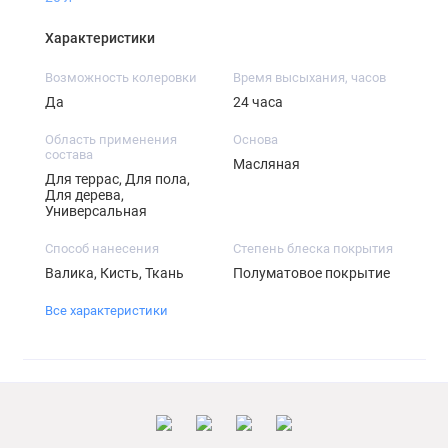
Характеристики
Возможность колеровки
Время высыхания, часов
Да
24 часа
Область применения
Основа
состава
Масляная
Для террас, Для пола,
Для дерева,
Универсальная
Способ нанесения
Степень блеска покрытия
Валика, Кисть, Ткань
Полуматовое покрытие
Все характеристики