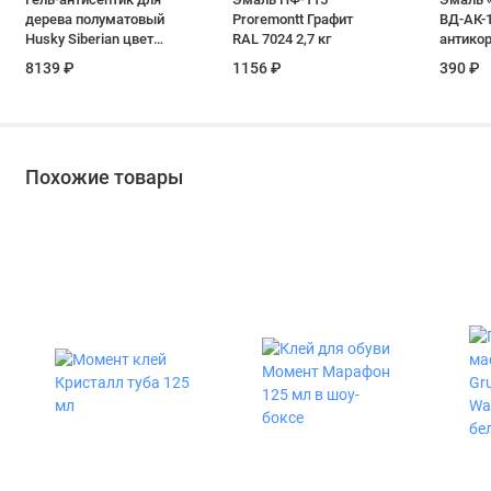
дерева полуматовый
Proremontt Графит
ВД-АК-
Husky Siberian цвет
RAL 7024 2,7 кг
антикор
бесцветный 9 л
металлу
8139 ₽
1156 ₽
390 ₽
перлам
пигмен
0,23 кг
Похожие товары