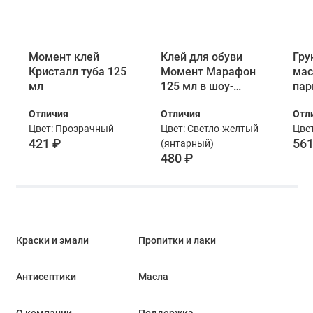
Момент клей
Клей для обуви
Гру
Кристалл туба 125
Момент Марафон
мас
мл
125 мл в шоу-
пар
боксе
Bor
Отличия
Отличия
Отл
01 
Цвет: Прозрачный
Цвет: Светло-желтый
Цвет
мл
421 ₽
561
(янтарный)
480 ₽
Краски и эмали
Пропитки и лаки
Антисептики
Масла
О компании
Поддержка