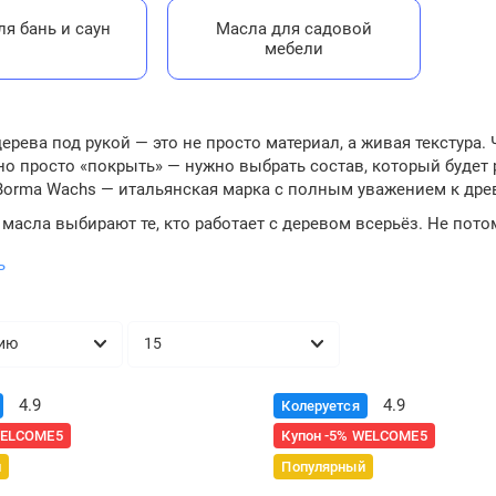
я бань и саун
Масла для садовой
мебели
рева под рукой — это не просто материал, а живая текстура. 
о просто «покрыть» — нужно выбрать состав, который будет р
Borma Wachs — итальянская марка с полным уважением к дре
масла выбирают те, кто работает с деревом всерьёз. Не пото
те, где купить масло Borma Wachs в Москве, — обратитесь к 
ь
ую продукцию и грамотную помощь при выборе.
щества масел Borma Wachs
 создаёт масла, которые не маскируют дерево, а раскрывают
кое проникновение без закупоривания. Масло впитывается в т
4.9
4.9
Колеруется
ость к внешним условиям без жертв в эстетике. Даже терраса
 ведёт себя стабильно.
WELCOME5
Купон -5% WELCOME5
мичный расход. Хорошо подготовленная древесина требует ме
й
Популярный