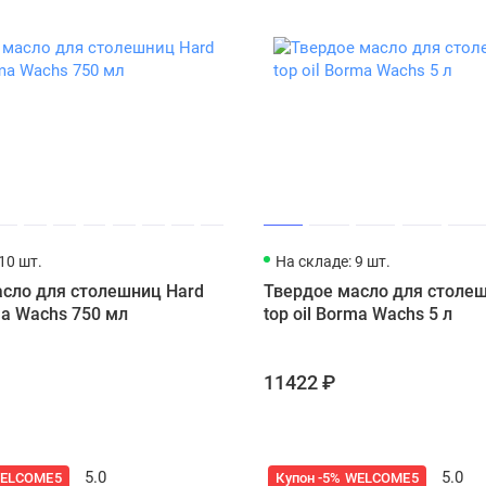
гическая чистота. Сертификаты — не ради маркировки, а чтобы
 не плёнка, не глянец ради глянца — это работа с порами, вол
а продуктов и сферы применения мас
венное масло не универсально. Одно создано для открытой т
лки. И если состав выбран неправильно, дерево либо не выд
о, важно понимать, как работает каждый продукт и для каки
 мебели и внутренних работ
ax Oil. Профессиональное твёрдое масло Борма на основе на
10 шт.
На складе: 9 шт.
азначено для обработки полов, мебели, панелей и лестниц в
сло для столешниц Hard
Твердое масло для столе
ко проникает в древесину, подчёркивает её текстуру и защища
ma Wachs 750 мл
top oil Borma Wachs 5 л
ений с умеренной нагрузкой, где важно сохранить натуральн
ax Oil Rapid. Если вы ограничены по времени, но не хотите ж
одификация твёрдого масла с ускоренным временем высыхания
11422 ₽
а. Идеально для ситуаций, когда нужно срочно завершить рем
 слоями. Сохраняет все защитные и декоративные свойства 
Особенности: удобное нанесение, быстрая полимеризация, эфф
лёгким сатиновым отблеском, устойчив к загрязнениям.
5.0
5.0
WELCOME5
Купон -5% WELCOME5