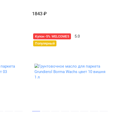
.
1843 ₽
ет, но даёт эластичную, плотную защиту. Часто
5.0
Купон -5% WELCOME5
: шелковистая, насыщенная поверхность.
Популярный
ивость к внешним воздействиям и технологичность
 они не требуют специальных навыков и при этом
ре — мы всегда поможем подобрать нужный продукт и
Wachs для дерева
назначение состава, его взаимодействие с конкретной
естниц потребуется повышенная износостойкость, для
ге, а для детской — отсутствие запаха и полная
у. И если вы сомневаетесь, с чего начать — не рискуйте