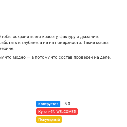
Чтобы сохранить его красоту, фактуру и дыхание,
аботать в глубине, а не на поверхности. Такие масла
весине.
му что модно — а потому что состав проверен на деле.
нам: в «Banapal» вы найдёте широкий ассортимент,
 его.
олщу, не образует «корки» и позволяет дереву дышать.
5.0
Колеруется
 под дождём или парилка с температурой выше 100°C —
Купон -5% WELCOME5
ньше состава. Это не видно в начале, но экономия — по
Популярный