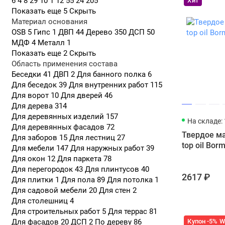
6
4
8
29
10
1
12
55
24
205
Хит
Эколо
Показать еще 5
Скрыть
бане.
Материал основания
Это не лак,
OSB
5
Гипс
1
ДВП
44
Дерево
350
ДСП
50
МДФ
4
Металл
1
Линейк
Показать еще 2
Скрыть
Область применения состава
Даже качест
Беседки
41
ДВП
2
Для банного полка
6
жаркой пари
Для беседок
39
Для внутренних работ
115
не произошл
Для ворот
10
Для дверей
46
Для пола,
Для дерева
314
Для деревянных изделий
157
Hardw
На складе: 
Для деревянных фасадов
72
Предн
Твердое ма
Для заборов
15
Для лестниц
27
глубо
top oil Bor
Для мебели
147
Для наружных работ
39
помещ
Для окон
12
Для паркета
78
Hardw
Для перегородок
43
Для плинтусов
40
Это м
2617 ₽
Для плитки
1
Для пола
89
Для потолка
1
4 час
Для садовой мебели
20
Для стен
2
между
Для столешниц
4
Для строительных работ
5
Для террас
81
Купон -5% 
Для фасадов
20
ДСП
2
По дереву
86