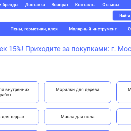
и бренды
Доставка
Возврат
Контакты
Отзывы
Найти
Пены, герметики, клея
Малярный инструмент
О
 15%! Приходите за покупками: г. Мо
ля внутренних
Морилки для дерева
М
работ
 для террас
Масла для пола