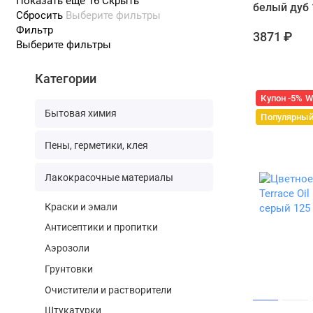
Показать еще 16
Скрыть
белый дуб 
глубок
Сбросить
Выберите фильтры
Реком
Фильтр
3871 ₽
Выберите фильтры
Tung Oil. Т
Категории
использует
Купон -5% 
Финиш
Бытовая химия
Важно
Популярны
В каждом и
Пены, герметики, клея
нанесения.
обеспечива
Лакокрасочные материалы
проконсуль
Краски и эмали
Как вы
Антисептики и пропитки
Выбор масл
Аэрозоли
породой др
сауны — без
Грунтовки
экологично
Очистители и растворители
Не существу
Штукатурки