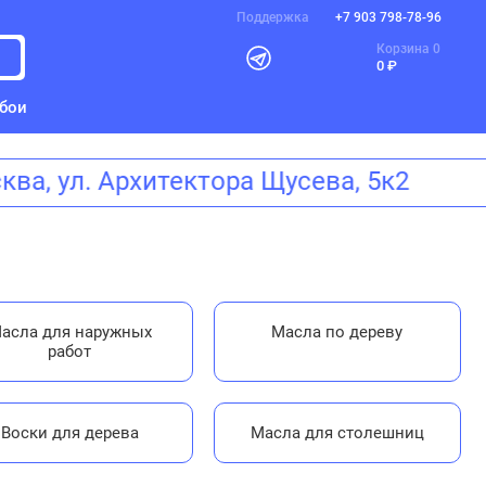
Поддержка
+7 903 798-78-96
Корзина
0
0 ₽
бои
сква, ул. Архитектора Щусева, 5к2
асла для наружных
Масла по дереву
работ
Воски для дерева
Масла для столешниц