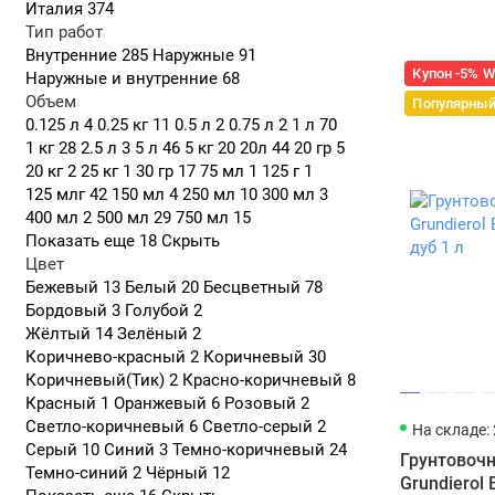
грибк
Италия
374
Тип работ
Внутренние
285
Наружные
91
Teak 
Купон -5% 
Наружные и внутренние
68
для об
Объем
фасад
Популярны
0.125 л
4
0.25 кг
11
0.5 л
2
0.75 л
2
1 л
70
1 кг
28
2.5 л
3
5 л
46
5 кг
20
20л
44
20 гр
5
20 кг
2
25 кг
1
30 гр
17
75 мл
1
125 г
1
Специали
125 млг
42
150 мл
4
250 мл
10
300 мл
3
400 мл
2
500 мл
29
750 мл
15
Показать еще 18
Скрыть
Sauna Oil. 
Цвет
не выделяет
Бежевый
13
Белый
20
Бесцветный
78
парных, вк
Бордовый
3
Голубой
2
лишнюю во
Жёлтый
14
Зелёный
2
Финиш
Коричнево-красный
2
Коричневый
30
Важно
Коричневый(Тик)
2
Красно-коричневый
8
Красный
1
Оранжевый
6
Розовый
2
Светло-коричневый
6
Светло-серый
2
На складе: 
Thermowood 
Серый
10
Синий
3
Темно-коричневый
24
термообраб
Грунтовочн
Темно-синий
2
Чёрный
12
Grundierol
Особе