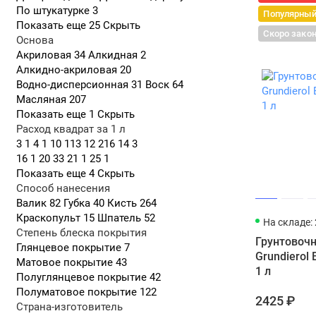
По штукатурке
3
Популярны
Hardw
Показать еще 25
Скрыть
Скоро зако
нагру
Основа
возде
Акриловая
34
Алкидная
2
Это о
Алкидно-акриловая
20
Водно-дисперсионная
31
Воск
64
Масляная
207
Показать еще 1
Скрыть
Hardw
Расход квадрат за 1 л
твёрд
3
1
4
1
10
113
12
216
14
3
влажн
16
1
20
33
21
1
25
1
систе
Показать еще 4
Скрыть
Interi
Способ нанесения
древе
Валик
82
Губка
40
Кисть
264
Краскопульт
15
Шпатель
52
На складе: 
Степень блеска покрытия
Грунтовочн
Глянцевое покрытие
7
Для улицы
Grundierol
Матовое покрытие
43
1 л
Deckin
Полуглянцевое покрытие
42
термо
Полуматовое покрытие
122
2425 ₽
испол
Страна-изготовитель