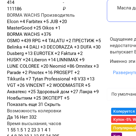
-
Масла дл
₽
BORMA WACHS
Производитель
Elcon
+4
Farbitex
+5
JUB
+20
MasterGood
+25
Oikos
+1
BORMA WACHS
+376
Ощущение де
OSMO
+439
RPG
+4
TALATU
+2
ПРЕСТИЖ
+5
недостаточн
Belinka
+4
DALI
+3
DECORAZZA
+3
DUFA
+30
выпускает 
Dusberg
+13
EUROTEX
+2
Faktura
+2
HUSKY
+24
Liberon
+14
LINNIMAX
+9
Именно эти 
LUNE COLOREE
+20
Neomid
+86
Omnitex
+3
Если вы ище
Развернут
Parade
+2
Pinotex
+16
PROSEPT
+2
оригинальн
Tikkurila
+7
Tytan Professional
+8
V33
+13
VGT
+26
VINCENT
+2
WOODMASTER
+5
Преиму
Акватекс
+25
Здоровый дом
+27
Лакра
+9
Borma Wachs
Новбытхим
+25
ЭКСПЕРТ
+5
Показать еще 31
Скрыть
Глубо
Возможность колеровки
Колеруется
Стойк
Да
16
Нет
332
масло
Купон -5% 
Время высыхания, часов
Эконо
Популярны
1
55
1.5
1
2
23
3
1
4
1
итогу.