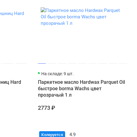
 спокойно работать с маслом внутри дома, в детской, в
окнами и оттенком.
ел Borma Wachs
еррасы, другое — для лестницы в доме, третье — для
ержит нагрузку, либо потеряет внешний вид. Чтобы этого
х условий он создан.
туральных компонентов с добавлением воска.
На складе: 9 шт.
 интерьере. Формирует прочное матовое покрытие,
шниц Hard
Паркетное масло Hardwax Parquet Oil
ет от влаги, истирания и загрязнений. Идеально для
быстрое borma Wachs цвет
ый вид поверхности.
прозрачый 1 л
ертвовать качеством, подойдёт быстрое масло-воск Borma.
: поверхность становится сухой на отлип уже через 2–
2773 ₽
онт или обработать поверхность без долгого ожидания
базовой версии.
ект «2 в 1» — масло + воск. Финиш: матовый или с
4.9
Колеруется