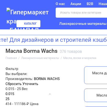
О нас
Акции
B2B
Наш
Лакокрасочные материалы
КАТАЛОГ
Для дизайнеров и строителей кэшбек
Масла Borma Wachs
376 товаров
Главная
Лакокрасочные материалы
Масла, воски и морилки
Фильтр
Масла д
Вы выбрали:
Производитель:
BORMA WACHS
Сбросить
Уточнить
0.015
-
25
Вес
-
Масла
414
-
111186
₽
Цена