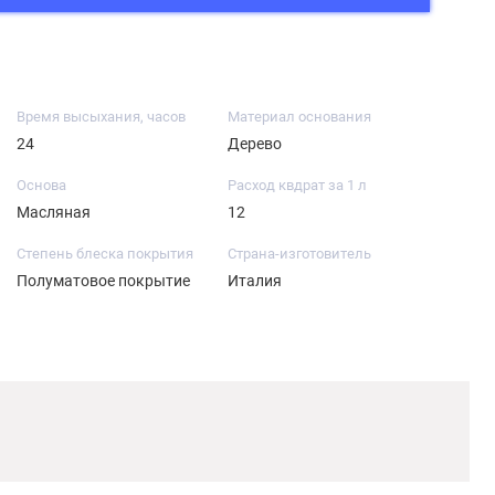
Время высыхания, часов
Материал основания
24
Дерево
Основа
Расход квдрат за 1 л
Масляная
12
Степень блеска покрытия
Страна-изготовитель
Полуматовое покрытие
Италия