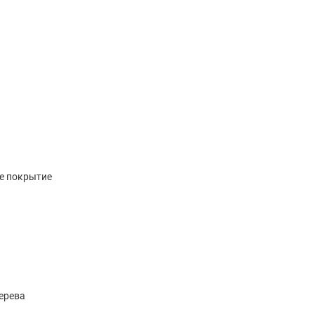
а
е покрытие
ерева