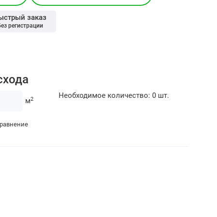
ыстрый заказ
без регистрации
схода
Необходимое количество:
0
шт.
2
м
сравнение