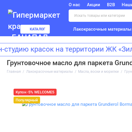
О нас
Акции
B2B
Наш
Лакокрасочные материалы
КАТАЛОГ
дию красок на территории ЖК «Зилар
Грунтовочное масло для паркета Grund
Главная
Лакокрасочные материалы
Масла, воски и морилки
Грун
Купон -5% WELCOME5
Популярный