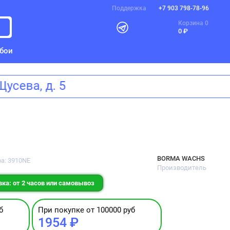
Поддержка
+7 903 798-78-96
Корзина
0
0 ₽
бои
а Щусева, д. 5
BORMA WACHS
ра: 3910NE
Производитель
ка: от 2 часов или самовывоз
б
При покупке от 100000 руб
1954 ₽