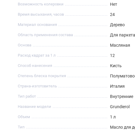
Возможность колеровки
Нет
Время высыхания, часов
24
Материал основания
Дерево
Область применения состава
Для паркет
Основа
Масляная
Расход квдрат за 1 л
12
Способ нанесения
Кисть
Степень блеска покрытия
Полуматово
Страна-изготовитель
Италия
Тип работ
Внутренние
Название модели
Grundierol
Объем
1 л
Тип
Масло для д