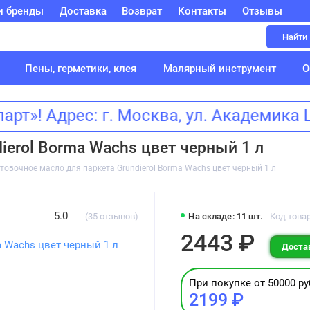
и бренды
Доставка
Возврат
Контакты
Отзывы
Найти
Пены, герметики, клея
Малярный инструмент
О
т»! Адрес: г. Москва, ул. Академик
ierol Borma Wachs цвет черный 1 л
товочное масло для паркета Grundierol Borma Wachs цвет черный 1 л
5.0
(35 отзывов)
На складе: 11 шт.
Код това
2443 ₽
Достав
При покупке от 50000 ру
2199 ₽