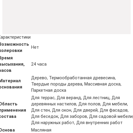
Характеристики
Возможность
Нет
колеровки
Время
высыхания,
24 часа
часов
Дерево, Термообработанная древесина,
Материал
Твердые породы дерева, Массивная доска,
основания
Паркетная доска
Для террас, Для веранд, Для лестниц, Для
Область
деревянных настилов, Для полов, Для мебели,
применения
Для стен, Для окон, Для дверей, Для фасадов,
состава
Для беседок, Для заборов, Для садовой мебели
Для наружных работ, Для внутренних работ
Основа
Масляная