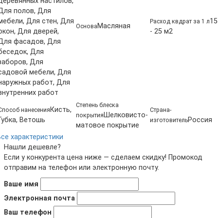
деревянных настилов,
Для полов, Для
мебели, Для стен, Для
15
Расход квдрат за 1 л
Масляная
Основа
окон, Для дверей,
- 25 м2
Для фасадов, Для
беседок, Для
заборов, Для
садовой мебели, Для
наружных работ, Для
внутренних работ
Степень блеска
Кисть,
Способ нанесения
Страна-
Шелковисто-
покрытия
Губка, Ветошь
Россия
изготовитель
матовое покрытие
Все характеристики
Нашли дешевле?
Если у конкурента цена ниже — сделаем скидку! Промокод
отправим на телефон или электронную почту.
Ваше имя
Электронная почта
Ваш телефон