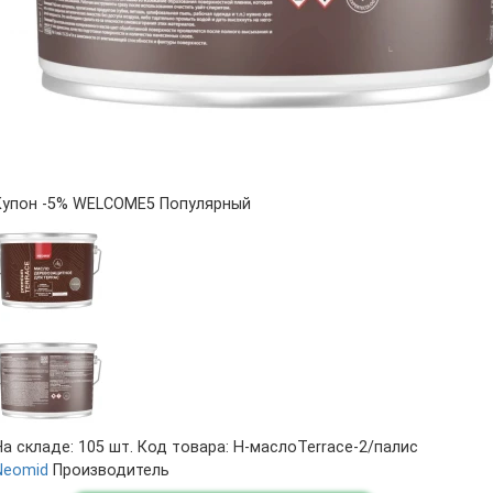
Купон -5% WELCOME5
Популярный
На складе: 105 шт.
Код товара: Н-маслоTerrace-2/палис
Neomid
Производитель