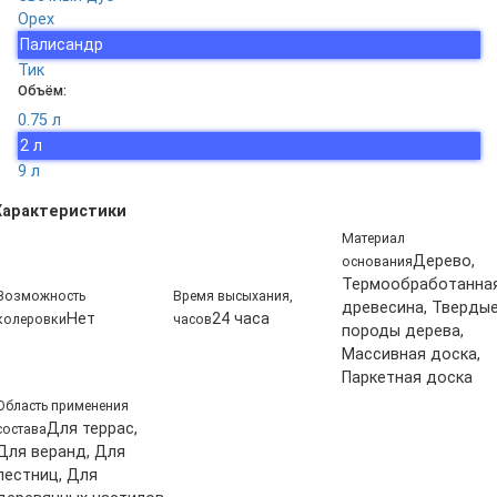
Орех
Палисандр
Тик
Объём:
0.75 л
2 л
9 л
Характеристики
Материал
Дерево,
основания
Термообработанна
Возможность
Время высыхания,
древесина, Тверды
Нет
24 часа
колеровки
часов
породы дерева,
Массивная доска,
Паркетная доска
Область применения
Для террас,
состава
Для веранд, Для
лестниц, Для