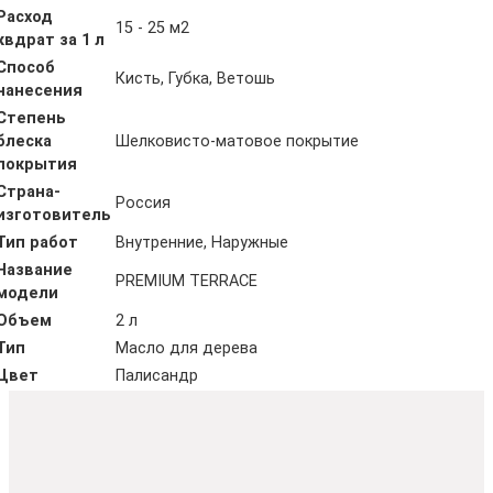
Расход
15 - 25 м2
квдрат за 1 л
Способ
Кисть, Губка, Ветошь
нанесения
Степень
блеска
Шелковисто-матовое покрытие
покрытия
Страна-
Россия
изготовитель
Тип работ
Внутренние, Наружные
Название
PREMIUM TERRACE
модели
Объем
2 л
Тип
Масло для дерева
Цвет
Палисандр