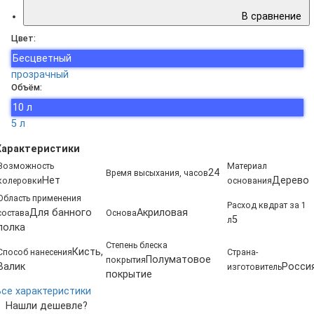
В сравнение
Цвет:
Бесцветный
прозрачный
Объём:
10 л
5 л
Характеристики
Возможность
Материал
24
Время высыхания, часов
Нет
Дерево
колеровки
основания
Область применения
Расход квдрат за 1
Для банного
Акриловая
состава
Основа
5
л
полка
Степень блеска
Кисть,
Способ нанесения
Страна-
Полуматовое
покрытия
Валик
Росси
изготовитель
покрытие
Все характеристики
Нашли дешевле?