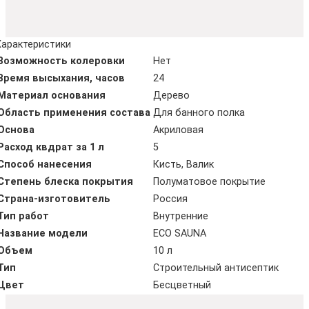
Характеристики
Возможность колеровки
Нет
Время высыхания, часов
24
Материал основания
Дерево
Область применения состава
Для банного полка
Основа
Акриловая
Расход квдрат за 1 л
5
Способ нанесения
Кисть, Валик
Степень блеска покрытия
Полуматовое покрытие
Страна-изготовитель
Россия
Тип работ
Внутренние
Название модели
ECO SAUNA
Объем
10 л
Тип
Строительный антисептик
Цвет
Бесцветный