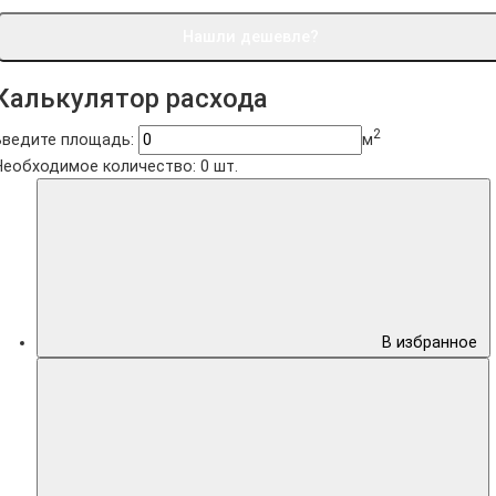
Нашли дешевле?
Калькулятор расхода
2
Введите площадь:
м
Необходимое количество:
0
шт.
В избранное