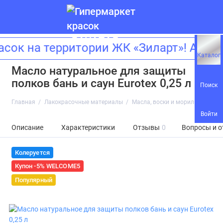
сок на территории ЖК «Зиларт»! Адр
Каталог
Масло натуральное для защиты
полков бань и саун Eurotex 0,25 л
Поиск
Главная
Лакокрасочные материалы
Масла, воски и морилки
Масл
Войти
Описание
Характеристики
Отзывы
0
Вопросы и о
Колеруется
Купон -5% WELCOME5
Популярный