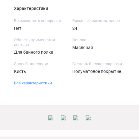
Характеристики
Возможность колеровки
Время высыхания, часов
Нет
24
Область применения
Основа
состава
Масляная
Для банного полка
Способ нанесения
Степень блеска покрытия
Кисть
Полуматовое покрытие
Все характеристики