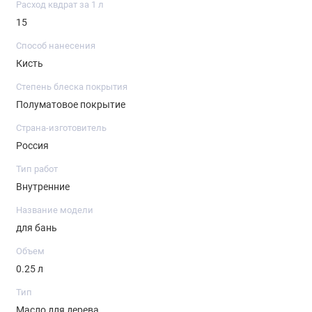
Расход квдрат за 1 л
15
Способ нанесения
Кисть
Степень блеска покрытия
Полуматовое покрытие
Страна-изготовитель
Россия
Тип работ
Внутренние
Название модели
для бань
Объем
0.25 л
Тип
Масло для дерева