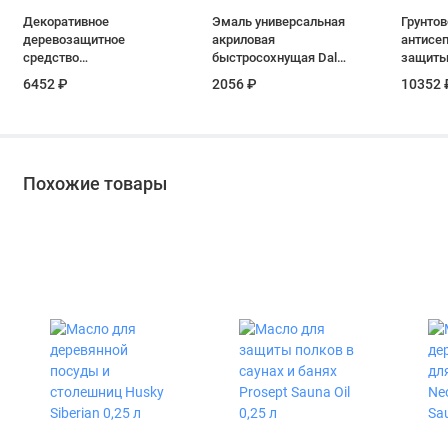
Декоративное
Эмаль универсальная
Грунтов
деревозащитное
акриловая
антисеп
средство
быстросохнущая Dali
защиты
полуматовое
глянцевая цвет база
Belinka
6452 ₽
2056 ₽
10352 
Здоровый Дом 2 в 1
А 2,2 кг
IMPREG
цвет палисандр 20 л
Похожие товары