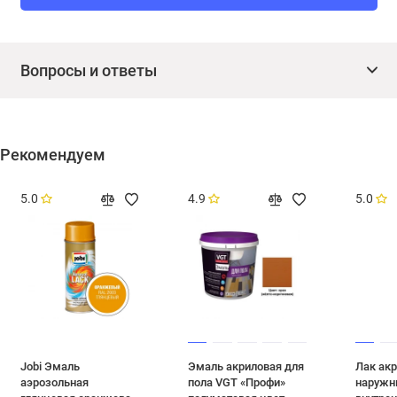
Вопросы и ответы
Рекомендуем
5.0
4.9
5.0
Jobi Эмаль
Эмаль акриловая для
Лак ак
аэрозольная
пола VGT «Профи»
наружн