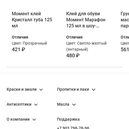
Момент клей
Клей для обуви
Гру
Кристалл туба 125
Момент Марафон
мас
мл
125 мл в шоу-
пар
боксе
Bor
Отличия
Отличия
Отл
01 
Цвет: Прозрачный
Цвет: Светло-желтый
Цвет
мл
421 ₽
561
(янтарный)
480 ₽
Краски и эмали
Пропитки и лаки
Антисептики
Масла
О компании
Поддержка
+7 903 798-78-96