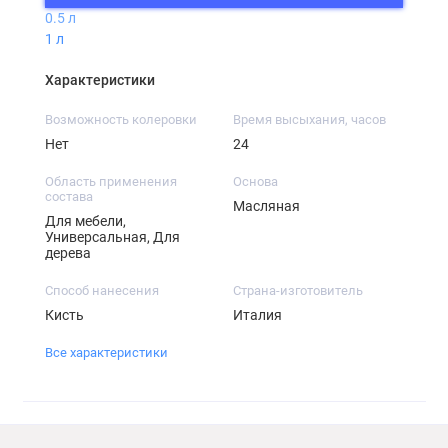
0.5 л
1 л
Характеристики
Возможность колеровки
Время высыхания, часов
Нет
24
Область применения
Основа
состава
Масляная
Для мебели,
Универсальная, Для
дерева
Способ нанесения
Страна-изготовитель
Кисть
Италия
Все характеристики