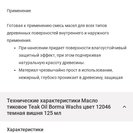
Применение
Готовая к применению смесь масел для всех типов
деревянных поверхностей внутреннего и наружного
применения.
При нанесении придает поверхности влагоустойчивый
защитный эффект, при этом подчеркивая
натуральную красоту древесины.
Материал чрезвычайно прост в использовании,
нежирный, глубоко проникает в древесину, защищая
её от неблагоприятных погодных условий и других
вредных воздействий.
Технические характеристики Масло
Благодаря специальным добавкам, УФ-фильтры
тиковое Teak Oil Borma Wachs цвет 12046
защищают натуральную красоту древесины.
темная вишня 125 мл
Расход: 8-12 кв.м./л.
Характеристики
Использование