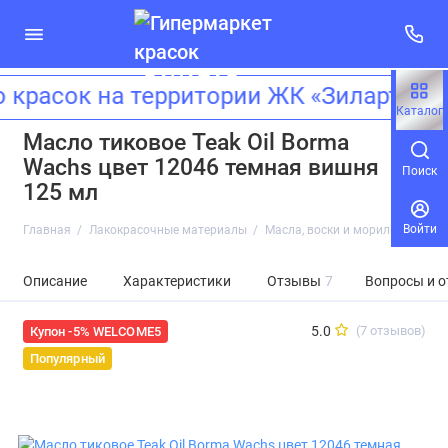
асок на территории ЖК «Зиларт»! Ад
Каталог
Масло тиковое Teak Oil Borma
Wachs цвет 12046 темная вишня
Поиск
125 мл
Войти
Главная
Лакокрасочные материалы
Масла, воски и морилки
Масл
Описание
Характеристики
Отзывы
7
Вопросы и о
5.0
(7 отзывов)
Купон -5% WELCOME5
Популярный