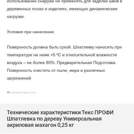
использовании снаружи не применять для заделки швов в
деревянных полах и изделиях, имеющих динамические
нагрузки.
Условия при нанесении
Поверхность должна быть сухой. Шпатлевку наносить при
температуре не ниже +5 ºС и относительной влажности
воздуха – не более 80%. Предварительная Подготовка
Поверхность очистить от пыли, жира и различных
загрязнений
Выравнивание
При необходимости в шпатлевку добавить небольшое
Технические характеристики Текс ПРОФИ
количество воды и размешать. Наносить шпателем. Для
Шпатлевка по дереву Универсальная
заделки глубоких неровностей необходимо наносить 2-3
акриловая махагон 0,25 кг
слоя, с межслойной сушкой 3 часа. Второй и последующие