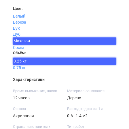
Цвет:
Белый
Береза
Бук
Дуб
Махагон
Сосна
Объём:
0.25 кг
0.75 кг
Характеристики
Время высыхания, часов
Материал основания
12 часов
Дерево
Основа
Расход квдрат за 1 л
Акриловая
0.6 - 1.4 м2
Страна-изготовитель
Тип работ