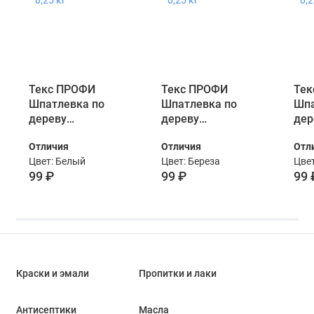
Текс ПРОФИ
Текс ПРОФИ
Тек
Шпатлевка по
Шпатлевка по
Шпа
дереву
дереву
дер
Универсальная
Универсальная
Уни
Отличия
Отличия
Отл
акриловая белый
акриловая береза
акр
Цвет: Белый
Цвет: Береза
Цвет
0,25 кг
0,25 кг
0,25
99 ₽
99 ₽
99 
Краски и эмали
Пропитки и лаки
Антисептики
Масла