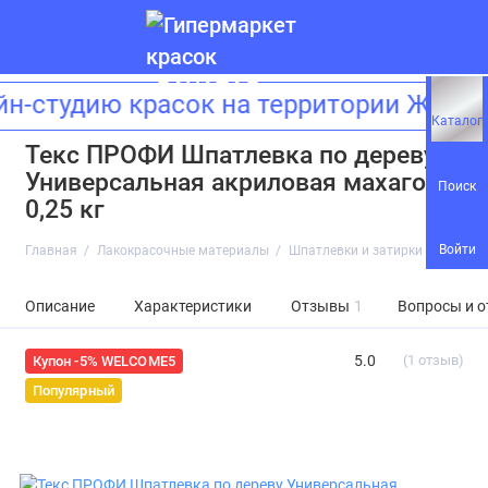
студию красок на территории ЖК «Зи
Каталог
Текс ПРОФИ Шпатлевка по дереву
Универсальная акриловая махагон
Поиск
0,25 кг
Войти
Главная
Лакокрасочные материалы
Шпатлевки и затирки
Текс П
Описание
Характеристики
Отзывы
1
Вопросы и о
5.0
(1 отзыв)
Купон -5% WELCOME5
Популярный