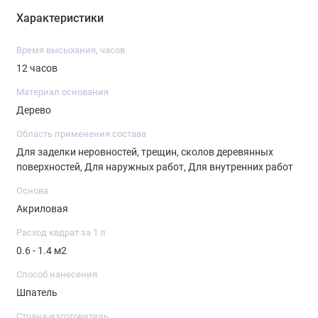
слои наносить при полном высыхании предыдущего. После
Характеристики
полного высыхания поверхность отшлифовать, пыль
удалить.
Время высыхания, часов
12 часов
Очистка инструментов
Материал основания
Дерево
Инструмент промыть водой.
Область применения состава
Для заделки неровностей, трещин, сколов деревянных
поверхностей, Для наружных работ, Для внутренних работ
Основа
Акриловая
Расход квдрат за 1 л
0.6 - 1.4 м2
Способ нанесения
Шпатель
Страна-изготовитель