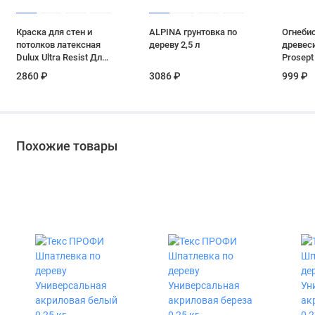
Краска для стен и
ALPINA грунтовка по
Огнеби
потолков латексная
дереву 2,5 л
древеси
Dulux Ultra Resist Для
Prosept
детской матовая База
цвет кр
2860 ₽
3086 ₽
999 ₽
BC 2,25 л
Похожие товары