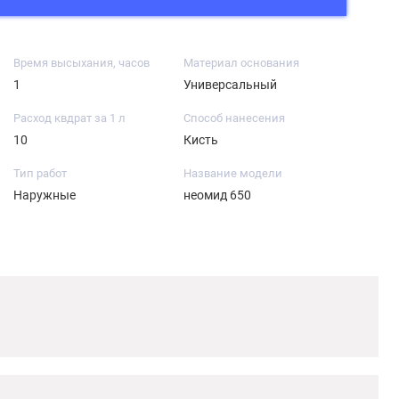
Время высыхания, часов
Материал основания
1
Универсальный
Расход квдрат за 1 л
Способ нанесения
10
Кисть
Тип работ
Название модели
Наружные
неомид 650