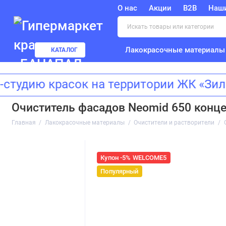
О нас
Акции
B2B
Наш
Лакокрасочные материалы
КАТАЛОГ
ию красок на территории ЖК «Зиларт
Очиститель фасадов Neomid 650 концен
Главная
Лакокрасочные материалы
Очистители и растворители
Купон -5% WELCOME5
Популярный