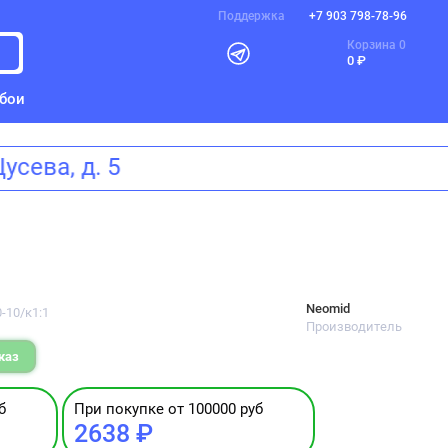
Поддержка
+7 903 798-78-96
Корзина
0
0 ₽
бои
 Щусева, д. 5
Neomid
-10/к1:1
Производитель
каз
б
При покупке от 100000 руб
2638 ₽