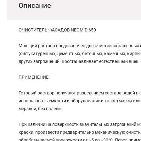
Описание
ОЧИСТИТЕЛЬ ФАСАДОВ NEOMID 650
Моющий раствор предназначен для очистки окрашенных и
(оштукатуренных, цементных, бетонных, каменных, кирпичны
других загрязнений. Восстанавливает естественный внешн
ПРИМЕНЕНИЕ:
Готовый раствор получают разведением состава водой в с
использовать емкости и оборудование из пластмассы или
мерзлой, без наледи.
При наличии на поверхности значительных загрязнений м
краски, произвести предварительно механическую очистк
обрабатываемой поверхности от +5 до +30°С. Перед приме