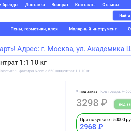
и бренды
Доставка
Возврат
Контакты
Отзывы
Найти
Пены, герметики, клея
Малярный инструмент
О
»! Адрес: г. Москва, ул. Академика
трат 1:1 10 кг
Очиститель фасадов Neomid 650 концентрат 1:1 10 кг
под заказ
Код товара: Н-650
3298 ₽
под за
При покупке от 50000 ру
2968 ₽