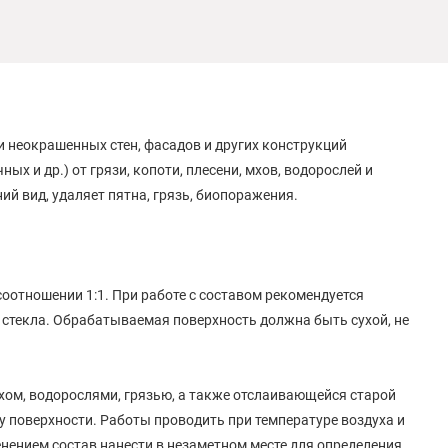
 неокрашенных стен, фасадов и других конструкций
х и др.) от грязи, копоти, плесени, мхов, водорослей и
ий вид, удаляет пятна, грязь, биопоражения.
оотношении 1:1. При работе с составом рекомендуется
 стекла. Обрабатываемая поверхность должна быть сухой, не
хом, водорослями, грязью, а также отслаивающейся старой
у поверхности. Работы проводить при температуре воздуха и
нением состав нанести в незаметном месте для определения