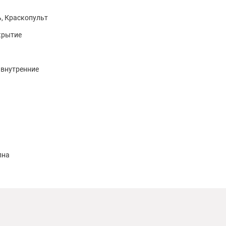
ь, Краскопульт
крытие
 внутренние
лна