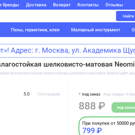
и бренды
Доставка
Возврат
Контакты
Отзывы
Найти
Пены, герметики, клея
Малярный инструмент
О
Адрес: г. Москва, ул. Академика Щ
лагостойкая шелковисто-матовая Neomid
новая высокоэластичная влагостойкая шелковисто-матовая Neomid цвет морс
5.0
(18 отзывов)
под заказ
Код товара: Н-К
888 ₽
под заказ
При покупке от 50000 ру
799 ₽