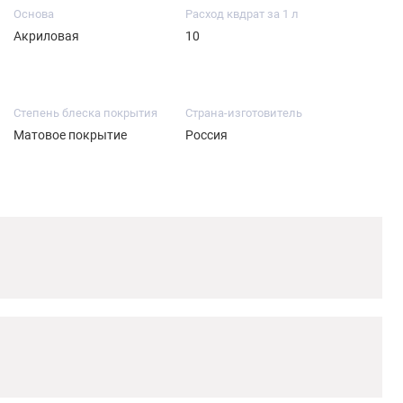
Основа
Расход квдрат за 1 л
Акриловая
10
Степень блеска покрытия
Страна-изготовитель
Матовое покрытие
Россия