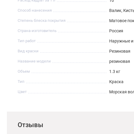
Расход квдрат за 1 л
10
Способ нанесения
Валик, Кист
Степень блеска покрытия
Матовое по
Страна-изготовитель
Россия
Тип работ
Наружные и
Вид краски
Резиновая
Название модели
резиновая
Объем
1.3 кг
Тип
Краска
Цвет
Морская во
Отзывы