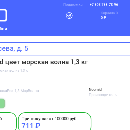
Поддержка
+7 903 798-78-96
Корзина
0
0 ₽
бои
усева, д. 5
 цвет морская волна 1,3 кг
кая волна 1,3 кг
Neomid
раскаРез-1,3-МорВолна
Производитель
б
При покупке от 100000 руб
711 ₽