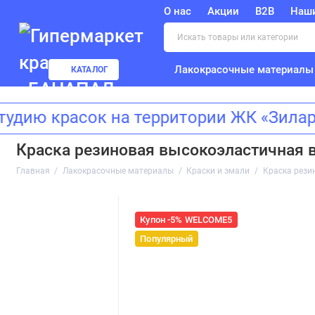
О нас
Акции
B2B
Наш
Лакокрасочные материалы
КАТАЛОГ
красок на территории ЖК «Зиларт»! 
Краска резиновая высокоэластичная в
Главная
Лакокрасочные материалы
Краски и эмали
Краска рези
Купон -5% WELCOME5
Популярный