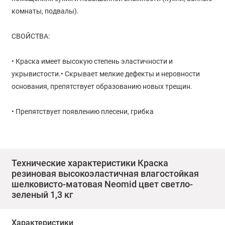
комнаты, подвалы).
СВОЙСТВА:
• Краска имеет высокую степень эластичности и
укрывистости.• Скрывает мелкие дефекты и неровности
основания, препятствует образованию новых трещин.
• Препятствует появлению плесени, грибка
• Усиливает шумоизоляцию кровельных материалов.
Готовое покрытие резиновой краски обладает
Технические характеристики Краска
резиновая высокоэластичная влагостойкая
влагостойкостью, устойчивостью к воздействию
шелковисто-матовая Neomid цвет светло-
атмосферных факторов (УФ-лучи, осадки),
зеленый 1,3 кг
паропроницаемостью, а также стойкостью к мытью
неабразивными материалами, с применением бытовых
Характеристики
моющих средств.