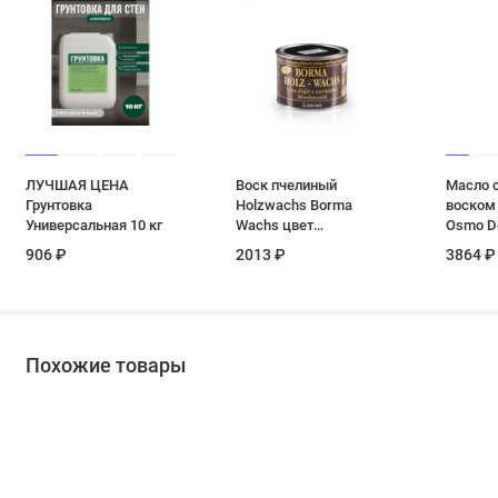
ЛУЧШАЯ ЦЕНА
Воск пчелиный
Масло 
Грунтовка
Holzwachs Borma
воском
Универсальная 10 кг
Wachs цвет
Osmo D
прозрачный 500 мл
Transpa
906 ₽
2013 ₽
3864 ₽
Серый г
шелков
0.22 л
Похожие товары