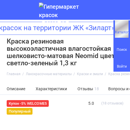
ок на территории ЖК «Зиларт»! Адре
Каталог
Краска резиновая
высокоэластичная влагостойкая
Поиск
шелковисто-матовая Neomid цвет
светло-зеленый 1,3 кг
Войти
Главная
Лакокрасочные материалы
Краски и эмали
Краска рези
Описание
Характеристики
Отзывы
18
Вопросы и
5.0
(18 отзывов)
Купон -5% WELCOME5
Популярный