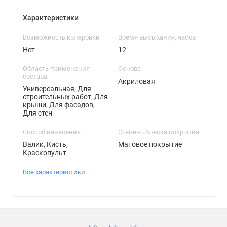
Характеристики
Возможность колеровки
Время высыхания, часов
Нет
12
Область применения
Основа
состава
Акриловая
Универсальная, Для
строительных работ, Для
крыши, Для фасадов,
Для стен
Способ нанесения
Степень блеска покрытия
Валик, Кисть,
Матовое покрытие
Краскопульт
Все характеристики