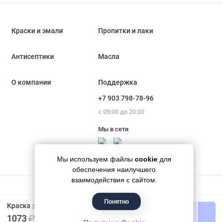
Краски и эмали
Пропитки и лаки
Антисептики
Масла
О компании
Поддержка
+7 903 798-78-96
с 09:00 до 20:00
Мы в сети
Мы используем файлы
cookie
для
обеспечения наилучшего
взаимодействия с сайтом.
Понятно
Гипермаркет красок «Банапал», 2018 - 2026
Краска резиновая высокоэластичная влагостойкая шелковисто-матовая Neomid цвет светло-зеленый 1,3 кг
В корзину
1073 ₽