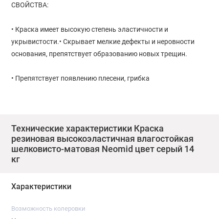
СВОЙСТВА:
• Краска имеет высокую степень эластичности и
укрывистости.• Скрывает мелкие дефекты и неровности
основания, препятствует образованию новых трещин.
• Препятствует появлению плесени, грибка
• Усиливает шумоизоляцию кровельных материалов.
Готовое покрытие резиновой краски обладает
Технические характеристики Краска
резиновая высокоэластичная влагостойкая
влагостойкостью, устойчивостью к воздействию
шелковисто-матовая Neomid цвет серый 14
атмосферных факторов (УФ-лучи, осадки),
кг
паропроницаемостью, а также стойкостью к мытью
неабразивными материалами, с применением бытовых
Характеристики
моющих средств.
Возможность колеровки
Срок службы покрытия 8-10 лет, при соблюдении