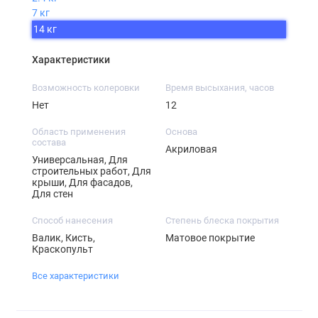
7 кг
14 кг
Характеристики
Возможность колеровки
Время высыхания, часов
Нет
12
Область применения
Основа
состава
Акриловая
Универсальная, Для
строительных работ, Для
крыши, Для фасадов,
Для стен
Способ нанесения
Степень блеска покрытия
Валик, Кисть,
Матовое покрытие
Краскопульт
Все характеристики