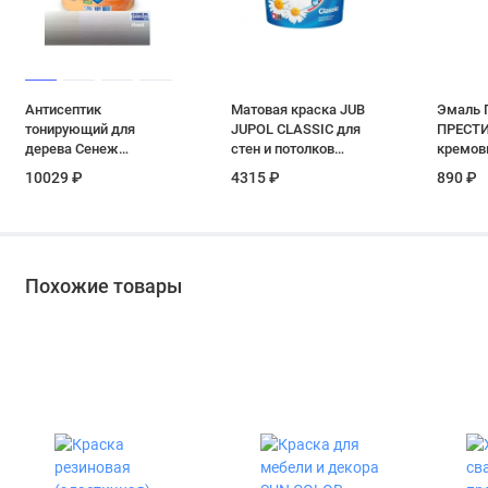
Антисептик
Матовая краска JUB
Эмаль 
тонирующий для
JUPOL CLASSIC для
ПРЕСТИ
дерева Сенеж
стен и потолков
кремовы
«Аквадекор» цвет 101
супербелая 5 л
10029 ₽
4315 ₽
890 ₽
иней 9 кг
Похожие товары