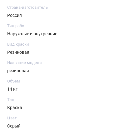
Время высыхания может изменяться в зависимости от
Страна-изготовитель
толщины покрытия, температуры и влажности воздуха.
Россия
Тип работ
Наружные и внутренние
Вид краски
Резиновая
Название модели
резиновая
Объем
14 кг
Тип
Краска
Цвет
Серый