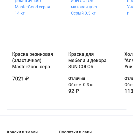
Краска резиновая
Краска для
Хол
(эластичная)
мебели и декора
"Ал
MasterGood серая
SUN COLOR
Уни
14 кг
матовая цвет
г
7021 ₽
Отличия
Отл
Серый 0.3 кг
Объем: 0.3 кг
Объе
92 ₽
113
Краски и эмали
Пропитки и лаки