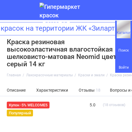
сок на территории ЖК «Зиларт»! Адр
Каталог
Краска резиновая
высокоэластичная влагостойкая
Поиск
шелковисто-матовая Neomid цвет
серый 14 кг
Войти
Главная
Лакокрасочные материалы
Краски и эмали
Краска рези
Описание
Характеристики
Отзывы
18
Вопросы и
5.0
(18 отзывов)
Купон -5% WELCOME5
Популярный