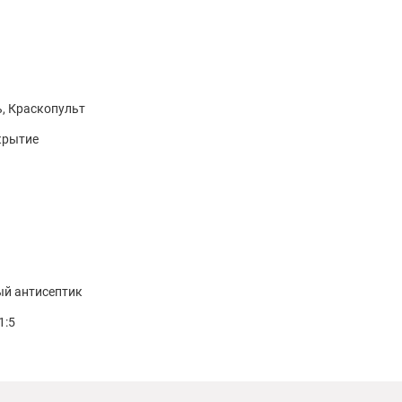
ь, Краскопульт
крытие
ый антисептик
1:5