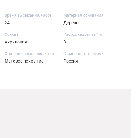
Время высыхания, часов
Материал основания
24
Дерево
Основа
Расход квдрат за 1 л
Акриловая
3
Степень блеска покрытия
Страна-изготовитель
Матовое покрытие
Россия