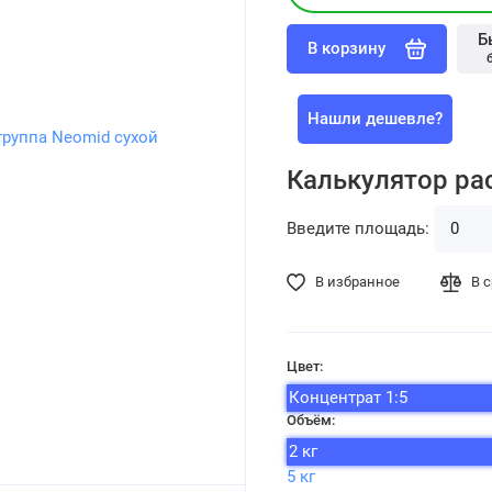
Б
В корзину
Нашли дешевле?
Калькулятор ра
Введите площадь:
В избранное
В 
Цвет:
Концентрат 1:5
Объём:
2 кг
5 кг