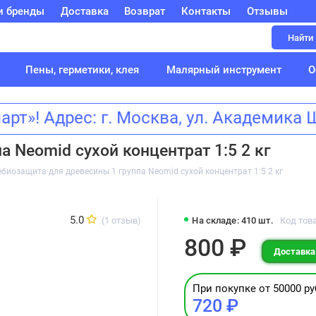
и бренды
Доставка
Возврат
Контакты
Отзывы
Найти
Пены, герметики, клея
Малярный инструмент
О
»! Адрес: г. Москва, ул. Академик
 Neomid сухой концентрат 1:5 2 кг
ебиозащита для древесины 1 группа Neomid сухой концентрат 1:5 2 кг
5.0
(1 отзыв)
На складе: 410 шт.
Код това
800 ₽
Доставка:
При покупке от 50000 ру
720 ₽