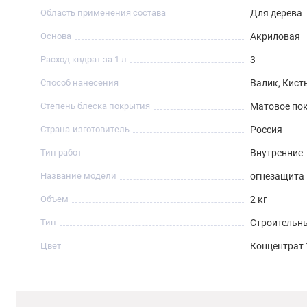
Область применения состава
Для дерева
Основа
Акриловая
Расход квдрат за 1 л
3
Способ нанесения
Валик, Кист
Степень блеска покрытия
Матовое по
Страна-изготовитель
Россия
Тип работ
Внутренние
Название модели
огнезащита
Объем
2 кг
Тип
Строительн
Цвет
Концентрат 