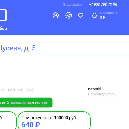
Поддержка
+7 903 798-78-96
Корзина
0
0 ₽
бои
а Щусева, д. 5
Neomid
ра: Н-Огн.сух.-1:5-2
Производитель
 от 2 часов или самовывоз
б
При покупке от 100000 руб
640 ₽