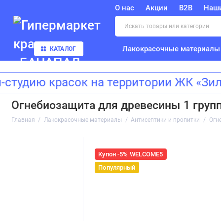
О нас
Акции
B2B
Наш
Лакокрасочные материалы
КАТАЛОГ
ию красок на территории ЖК «Зиларт
Огнебиозащита для древесины 1 группа
Главная
Лакокрасочные материалы
Антисептики и пропитки
Огн
Купон -5% WELCOME5
Популярный