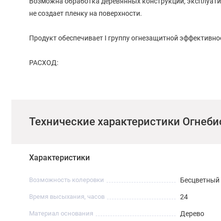
Возможна обработка деревянных конструкций, эксплуати
не создает пленку на поверхности.
Продукт обеспечивает I группу огнезащитной эффективно
РАСХОД:
• Продукт обеспечивает I группу огнезащитной эффективн
600 г/м2.
Технические характеристики Огнебио
• Продукт обеспечивает II группу огнезащитной эффектив
300 г/м2.
Характеристики
Возможность колеровки
Бесцветный
Время высыхания, часов
24
Материал основания
Дерево