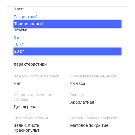
Цвет:
Бесцветный
Тонированный
Объём:
5 кг
10 кг
20 кг
Характеристики
Возможность колеровки
Время высыхания, часов
Нет
24 часа
Область применения
Основа
состава
Акрилатная
Для дерева
Способ нанесения
Степень блеска покрытия
Валик, Кисть,
Матовое покрытие
Краскопульт