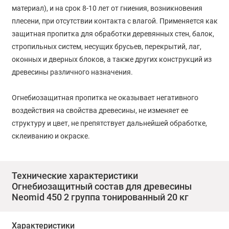
материал), и на срок 8-10 лет от гниения, возникновения
плесени, при отсутствии контакта с влагой. Применяется как
защитная пропитка для обработки деревянных стен, балок,
стропильных систем, несущих брусьев, перекрытий, лаг,
оконных и дверных блоков, а также других конструкций из
древесины различного назначения.
Огнебиозащитная пропитка не оказывает негативного
воздействия на свойства древесины, не изменяет ее
структуру и цвет, не препятствует дальнейшей обработке,
склеиванию и окраске.
Возможны два способа обработки древесины:
Технические характеристики
Огнебиозащитный состав для древесины
1. Нанесение рабочего раствора на поверхность древесины
Neomid 450 2 группа тонированный 20 кг
с помощью валика, кисти с синтетическим ворсом или
любого разбрызгивающего устройства в 2 приёма без
Характеристики
промежуточной сушки.