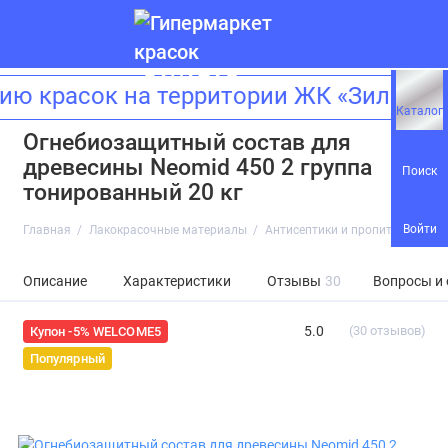
расок на территории ЖК «Зиларт»! А
Каталог
Огнебиозащитный состав для
древесины Neomid 450 2 группа
Поиск
тонированный 20 кг
Войти
Главная
Лакокрасочные материалы
Антисептики и пропитки
Огне
Описание
Характеристики
Отзывы
30
Вопросы и
5.0
(30 отзывов)
Купон -5% WELCOME5
Популярный