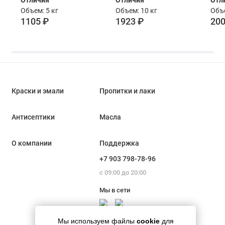
Отличия
Отличия
Отл
группатонированный
группа
гру
Объем: 5 кг
Объем: 10 кг
Объе
5 кг
тонированный 10
тон
1105 ₽
1923 ₽
200
кг
Краски и эмали
Пропитки и лаки
Антисептики
Масла
О компании
Поддержка
+7 903 798-78-96
с 09:00 до 20:00
Мы в сети
Мы используем файлы
cookie
для