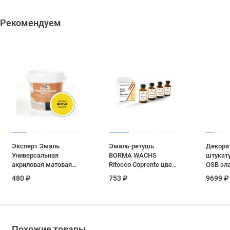
Рекомендуем
Эксперт Эмаль
Эмаль-ретушь
Декора
Универсальная
BORMA WACHS
штукату
акриловая матовая
Ritocco Coprente цвет
OSB эл
Желтый RAL 1018 0,8
15 (серебро) 0.03 кг
Neomid
480 ₽
753 ₽
9699 ₽
кг
16 кг
Похожие товары