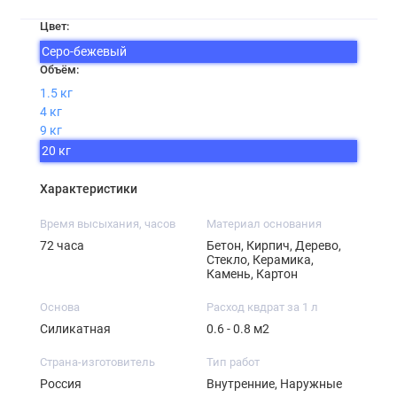
Цвет:
Серо-бежевый
Объём:
1.5 кг
4 кг
9 кг
20 кг
Характеристики
Время высыхания, часов
Материал основания
72 часа
Бетон, Кирпич, Дерево,
Стекло, Керамика,
Камень, Картон
Основа
Расход квдрат за 1 л
Силикатная
0.6 - 0.8 м2
Страна-изготовитель
Тип работ
Россия
Внутренние, Наружные