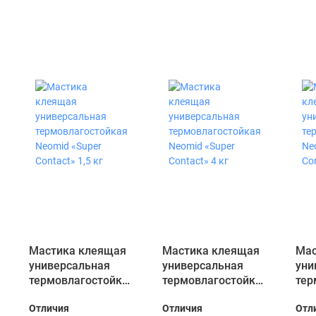
Мастика клеящая
Мастика клеящая
Мас
универсальная
универсальная
уни
термовлагостойкая
термовлагостойкая
тер
Neomid «Super
Neomid «Super
Neo
Отличия
Отличия
Отл
Contact» 1,5 кг
Contact» 4 кг
Con