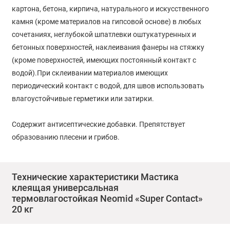
картона, бетона, кирпича, натурального и искусственного
камня (кроме материалов на гипсовой основе) в любых
сочетаниях, неглубокой шпатлевки оштукатуренных и
бетонных поверхностей, наклеивания фанеры на стяжку
(кроме поверхностей, имеющих постоянный контакт с
водой).При склеивании материалов имеющих
периодический контакт с водой, для швов использовать
влагоустойчивые герметики или затирки.
Содержит антисептические добавки. Препятствует
образованию плесени и грибов.
ПРИМЕНЕНИЕ:
Технические характеристики Мастика
клеящая универсальная
Мастику перед применением следует перемешать, при
термовлагостойкая Neomid «Super Contact»
необходимости разбавить водой не более 5% от массы.
20 кг
Склеиваемые поверхности выровнять, высушить, очистить
от пыли, грязи, жиров и масляных пятен, осыпающиеся и