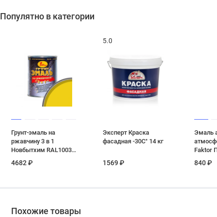
Популятно в категории
5.0
Грунт-эмаль на
Эксперт Краска
Эмаль 
ржавчину 3 в 1
фасадная -30С° 14 кг
атмосф
Новбытхим RAL1003
Faktor ПФ-
желтая 2.7 л
1.9 кг
4682 ₽
1569 ₽
840 ₽
Похожие товары