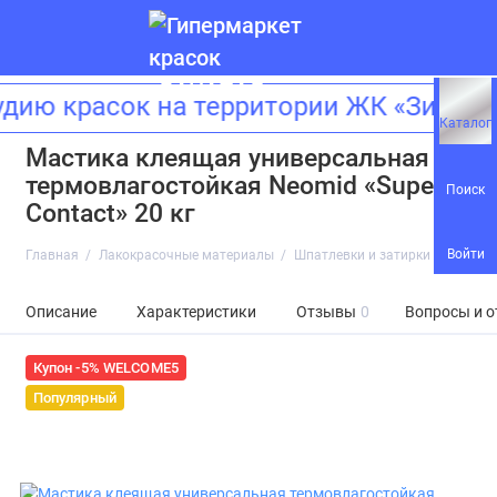
ию красок на территории ЖК «Зиларт
Каталог
Мастика клеящая универсальная
термовлагостойкая Neomid «Super
Поиск
Contact» 20 кг
Войти
Главная
Лакокрасочные материалы
Шпатлевки и затирки
Мастик
Описание
Характеристики
Отзывы
0
Вопросы и о
Купон -5% WELCOME5
Популярный