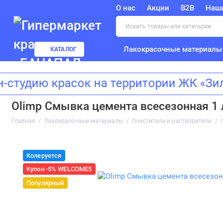
О нас
Акции
B2B
Наш
Лакокрасочные материалы
КАТАЛОГ
ию красок на территории ЖК «Зиларт
Olimp Смывка цемента всесезонная 1 
Главная
Лакокрасочные материалы
Очистители и растворители
Колеруется
Купон -5% WELCOME5
Популярный