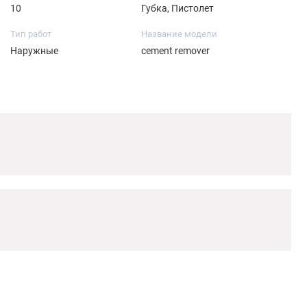
10
Губка, Пистолет
Тип работ
Название модели
Наружные
cement remover