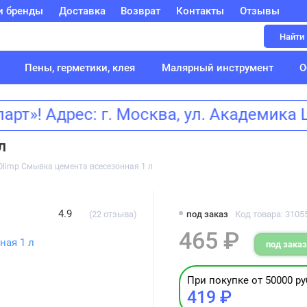
и бренды
Доставка
Возврат
Контакты
Отзывы
Найти
Пены, герметики, клея
Малярный инструмент
О
»! Адрес: г. Москва, ул. Академик
л
Olimp Смывка цемента всесезонная 1 л
4.9
(22 отзыва)
под заказ
Код товара: 3105
465 ₽
под заказ
При покупке от 50000 ру
419 ₽