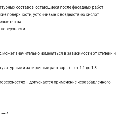
катурных составов, остающиеся после фасадных работ
кие поверхности, устойчивые к воздействию кислот
евые пятна
й поверхности
д может значительно изменяться в зависимости от степени и
укатурные и затирочные растворы) – от 1:1 до 1:3
поверхностях – допускается применение неразбавленного
одой.