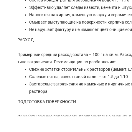
Состав-концентрат для разбавления водой 1:1-1:10
Эффективно удаляет следы извести, цемента и шту
Наносится на кирпич, каменную кладку и керамичес
Смывает выступающие на поверхности кирпича сол
Не нарушает фактуру и не изменяет цвет очищаемо
РАСХОД
Примерный средний расход состава – 100 г на кв.м. Расхо
типа загрязнения. Рекомендации по разбавлению:
Свежие остатки строительных растворов (цемент, шт
Солевые пятна, известковый налет – от 1:5 до 1:10
Застарелые загрязнения на каменных и кирпичных 
раствора
ПОДГОТОВКА ПОВЕРХНОСТИ
Обрабатываемую поверхность предварительно смочить в
СПОСОБ НАНЕСЕНИЯ