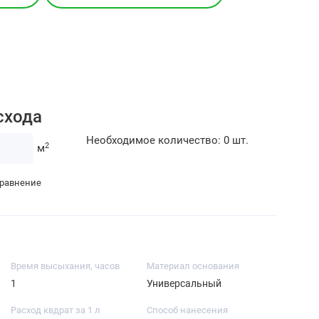
схода
Необходимое количество:
0
шт.
2
м
сравнение
Время высыхания, часов
Материал основания
1
Универсальный
Расход квдрат за 1 л
Способ нанесения