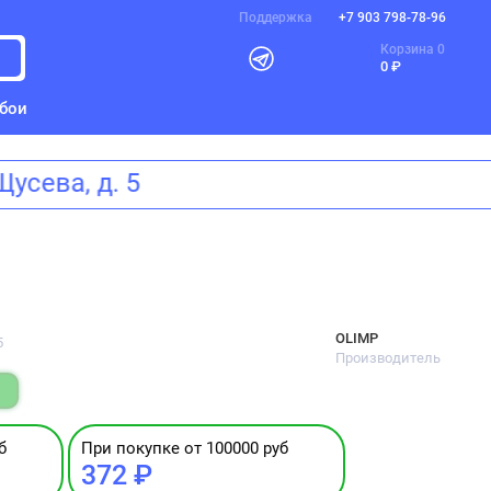
Поддержка
+7 903 798-78-96
Корзина
0
0 ₽
бои
а Щусева, д. 5
OLIMP
5
Производитель
б
При покупке от 100000 руб
372 ₽