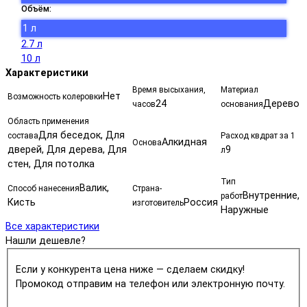
Объём:
1 л
2.7 л
10 л
Характеристики
Время высыхания,
Материал
Нет
Возможность колеровки
24
Дерево
часов
основания
Область применения
Для беседок, Для
состава
Расход квдрат за 1
Алкидная
Основа
дверей, Для дерева, Для
9
л
стен, Для потолка
Тип
Валик,
Способ нанесения
Страна-
Внутренние,
работ
Кисть
Россия
изготовитель
Наружные
Все характеристики
Нашли дешевле?
Если у конкурента цена ниже — сделаем скидку!
Промокод отправим на телефон или электронную почту.