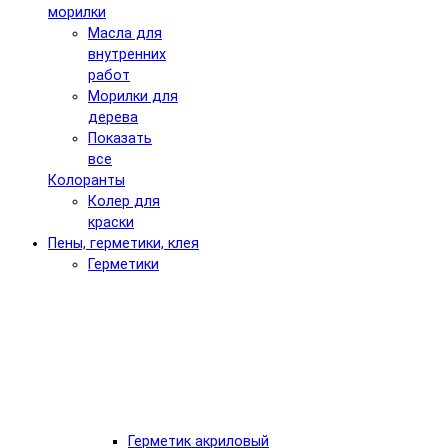
морилки
Масла для
внутренних
работ
Морилки для
дерева
Показать
все
Колоранты
Колер для
краски
Пены, герметики, клея
Герметики
Герметик акриловый