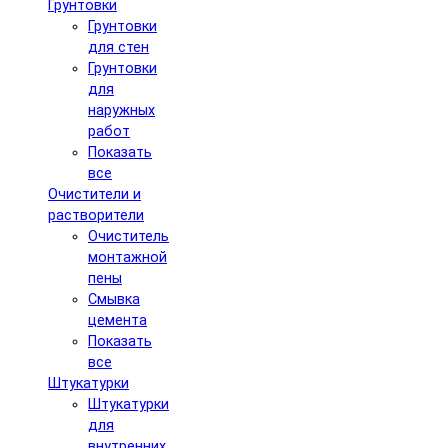
Грунтовки
Грунтовки
для стен
Грунтовки
для
наружных
работ
Показать
все
Очистители и
растворители
Очиститель
монтажной
пены
Смывка
цемента
Показать
все
Штукатурки
Штукатурки
для
внутренних