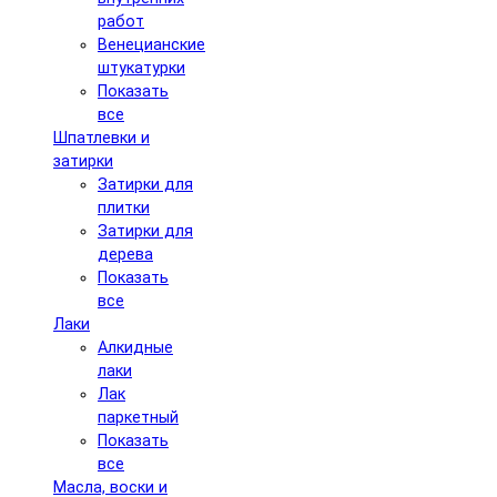
работ
Венецианские
штукатурки
Показать
все
Шпатлевки и
затирки
Затирки для
плитки
Затирки для
дерева
Показать
все
Лаки
Алкидные
лаки
Лак
паркетный
Показать
все
Масла, воски и