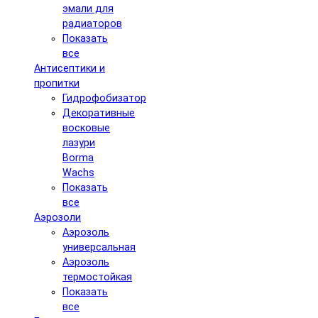
эмали для
радиаторов
Показать
все
Антисептики и
пропитки
Гидрофобизатор
Декоративные
восковые
лазури
Borma
Wachs
Показать
все
Аэрозоли
Аэрозоль
универсальная
Аэрозоль
термостойкая
Показать
все