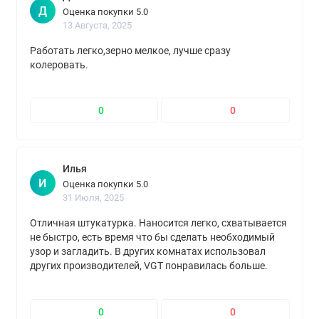
Д
Оценка покупки 5.0
13 Августа, 2025
Работать легко,зерно мелкое, лучше сразу
колеровать.
0
0
Илья
И
Оценка покупки 5.0
31 Июля, 2025
Отличная штукатурка. Наносится легко, схватывается
не быстро, есть время что бы сделать необходимый
узор и загладить. В других комнатах использовал
других производителей, VGT понравилась больше.
Упакована надёжно, пришла вовремя. Рекомендую.
0
0