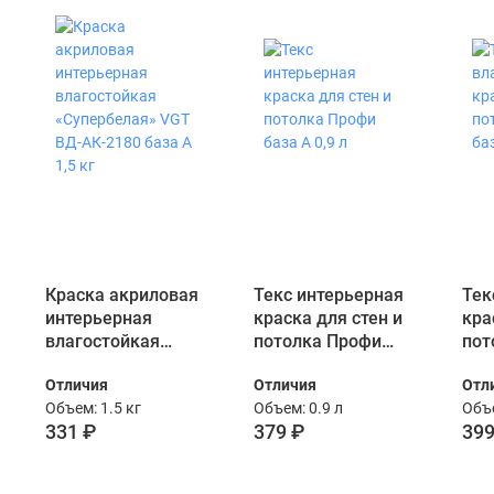
Краска акриловая
Текс интерьерная
Тек
интерьерная
краска для стен и
кра
влагостойкая
потолка Профи
пот
«Супербелая» VGT
база А 0,9 л
баз
Отличия
Отличия
Отл
ВД-АК-2180 база А
Объем: 1.5 кг
Объем: 0.9 л
Объе
1,5 кг
331 ₽
379 ₽
399