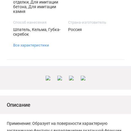
отделки, Для имитации
бетона, Для имитации
камня
Способ нанесения
Страна-изготовитель
Шпатель, Кельма, Губка-
Россия
скребок
Все характеристики
Описание
Применение: Образует на поверхности характерную
заглаженную фактуру с вкраплениями окатанной фракции