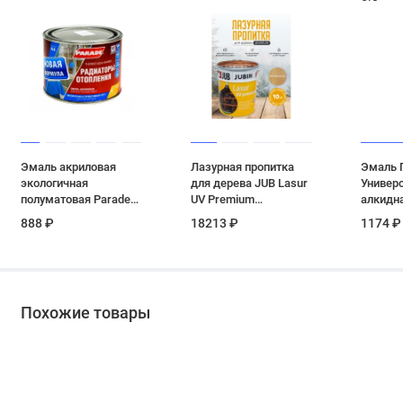
Эмаль акриловая
Лазурная пропитка
Эмаль 
экологичная
для дерева JUB Lasur
Универ
полуматовая Parade
UV Premium
алкидн
А4 Радиаторы
лиственница, 10 л
глянцев
888 ₽
18213 ₽
1174 ₽
Отопления База А 0,45
кг
л
Похожие товары