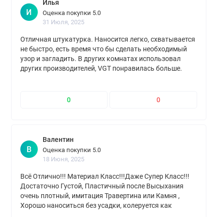
Илья
И
Оценка покупки 5.0
31 Июля, 2025
Отличная штукатурка. Наносится легко, схватывается
не быстро, есть время что бы сделать необходимый
узор и загладить. В других комнатах использовал
других производителей, VGT понравилась больше.
Упакована надёжно, пришла вовремя. Рекомендую.
0
0
Валентин
В
Оценка покупки 5.0
18 Июня, 2025
Всё Отлично!!! Материал Класс!!!Даже Супер Класс!!!
Достаточно Густой, Пластичный после Высыхания
очень плотный, имитация Травертина или Камня ,
Хорошо наноситься без усадки, колеруется как
хочешь, расход как написано даже в один слой уже