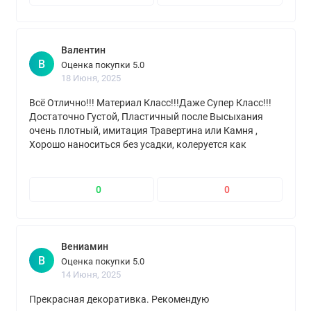
Валентин
В
Оценка покупки 5.0
18 Июня, 2025
Всё Отлично!!! Материал Класс!!!Даже Супер Класс!!!
Достаточно Густой, Пластичный после Высыхания
очень плотный, имитация Травертина или Камня ,
Хорошо наноситься без усадки, колеруется как
хочешь, расход как написано даже в один слой уже
круто, вторым слоем если только добавить рисунок а
он не везде, в общем всём советую продавец ни разу не
0
0
подвёл, запечатанно отлично все банки и покупаю не
первый раз, Всем Огромное Спасибо за Вашу Работу!!!!
Вениамин
В
Оценка покупки 5.0
14 Июня, 2025
Прекрасная декоративка. Рекомендую