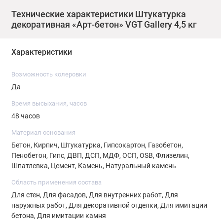
Технические характеристики Штукатурка
декоративная «Арт-бетон» VGT Gallery 4,5 кг
Характеристики
Возможность колеровки
Свойства и особенности: Штукатурка представляет собой
Да
высоковязкую однородную массу белого цвета с
Время высыхания, часов
вкраплениями доломита тёмного цвета. Образует
48 часов
«дышащее» покрытие. Водостойкая.
Материал основания
Подготовка поверхности: Рабочая поверхность должна
Бетон, Кирпич, Штукатурка, Гипсокартон, Газобетон,
быть сухой и чистой. Отслаивающиеся старые покрытия
Пенобетон, Гипс, ДВП, ДСП, МДФ, ОСП, OSB, Флизелин,
Шпатлевка, Цемент, Камень, Натуральный камень
должны быть удалены. Рекомендуется предварительное
грунтование поверхности грунтовкой адгезионной.
Область применения состава
Использование грунтовки позволит получить прочную
Для стен, Для фасадов, Для внутренних работ, Для
поверхность с лёгкой шероховатостью, что облегчит
наружных работ, Для декоративной отделки, Для имитации
бетона, Для имитации камня
нанесение материала на основание.