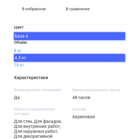
В избранное
В сравнение
Цвет:
База А
Объём:
8 кг
4.5 кг
16 кг
Характеристики
Возможность колеровки
Время высыхания, часов
Да
48 часов
Область применения
Основа
состава
Акриловая
Для стен, Для фасадов,
Для внутренних работ,
Для наружных работ,
Для декоративной