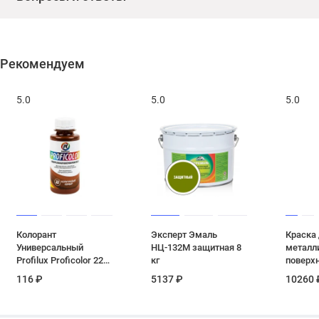
Рекомендуем
5.0
5.0
5.0
Колорант
Эксперт Эмаль
Краска
Универсальный
НЦ-132М защитная 8
металл
Profilux Proficolor 22
кг
поверх
коричневый 100 мл
алкидн
116 ₽
5137 ₽
10260 
гладкая
коричне