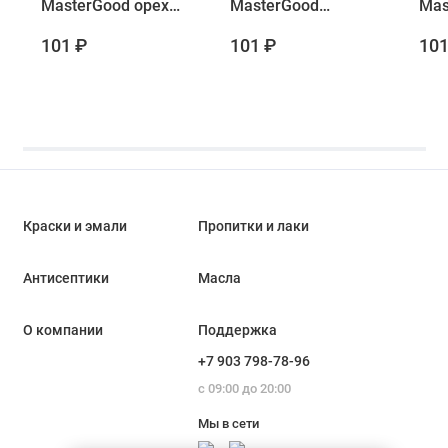
MasterGood орех
MasterGood
Mas
0.5 л
махагон 0.5 л
эбе
101 ₽
101 ₽
101
0.5 
Краски и эмали
Пропитки и лаки
Антисептики
Масла
О компании
Поддержка
+7 903 798-78-96
с 09:00 до 20:00
Мы в сети