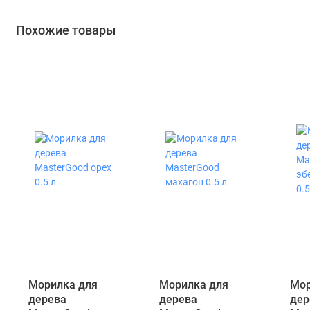
Похожие товары
Морилка для
Морилка для
Мор
дерева
дерева
дер