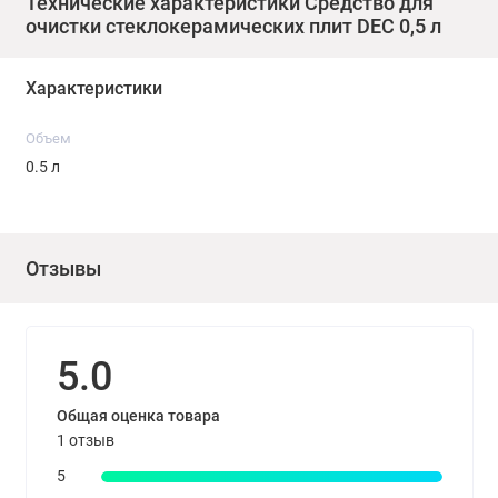
Технические характеристики Средство для
очистки стеклокерамических плит DEC 0,5 л
Средство не предназначено для лакированных,
крашеных поверхностей и алюминия.
Характеристики
Расход:
Объем
0.5 л
Средний расход средства 2-10 мл на 1 м²
в зависимости от степени загрязненности
поверхности.
Отзывы
Меры предосторожности:
Рекомендуется использовать резиновые перчатки.
5.0
При попадании на кожу, глаза и слизистые
оболочки — промыть большим количеством воды.
Общая оценка товара
При необходимости, обратиться за помощью к врачу.
1 отзыв
Хранить в недоступном для детей месте.
5