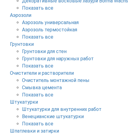
Декоративные восковые лазури Borma Wachs
Показать все
Аэрозоли
Аэрозоль универсальная
Аэрозоль термостойкая
Показать все
Грунтовки
Грунтовки для стен
Грунтовки для наружных работ
Показать все
Очистители и растворители
Очиститель монтажной пены
Смывка цемента
Показать все
Штукатурки
Штукатурки для внутренних работ
Венецианские штукатурки
Показать все
Шпатлевки и затирки