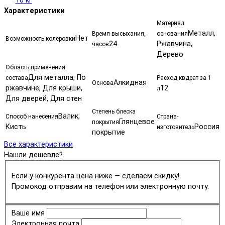
10 кг
Характеристики
Материал
Металл,
Время высыхания,
основания
Нет
Возможность колеровки
24
Ржавчина,
часов
Дерево
Область применения
Для металла, По
состава
Расход квдрат за 1
Алкидная
Основа
ржавчине, Для крыши,
12
л
Для дверей, Для стен
Степень блеска
Валик,
Способ нанесения
Страна-
Глянцевое
покрытия
Кисть
Россия
изготовитель
покрытие
Все характеристики
Нашли дешевле?
Если у конкурента цена ниже — сделаем скидку!
Промокод отправим на телефон или электронную почту.
Ваше имя
Электронная почта