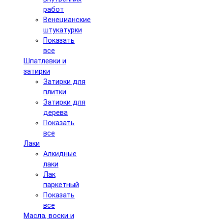
работ
Венецианские
штукатурки
Показать
все
Шпатлевки и
затирки
Затирки для
плитки
Затирки для
дерева
Показать
все
Лаки
Алкидные
лаки
Лак
паркетный
Показать
все
Масла, воски и