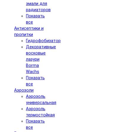
эмали для
радиаторов
Показать
все
Антисептики и
пропитки
Гидрофобизатор
Декоративные
восковые
лазури
Borma
Wachs
Показать
все
Аэрозоли
Аэрозоль
универсальная
Аэрозоль
термостойкая
Показать
все