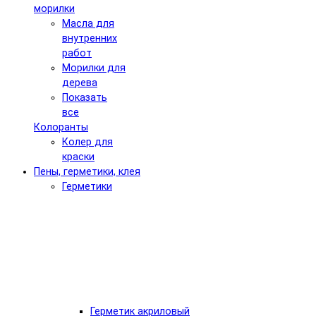
морилки
Масла для
внутренних
работ
Морилки для
дерева
Показать
все
Колоранты
Колер для
краски
Пены, герметики, клея
Герметики
Герметик акриловый