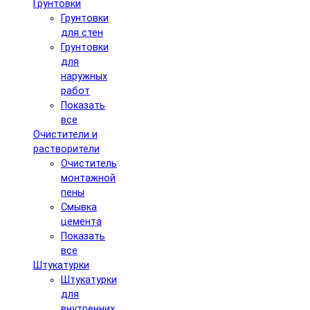
Грунтовки
Грунтовки
для стен
Грунтовки
для
наружных
работ
Показать
все
Очистители и
растворители
Очиститель
монтажной
пены
Смывка
цемента
Показать
все
Штукатурки
Штукатурки
для
внутренних