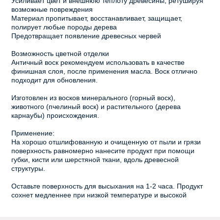
Усиливает цвет и внешнюю теплоту древесины, ретушируя
возможные повреждения
Материал пропитывает, восстанавливает, защищает,
полирует любые породы дерева
Предотвращает появление древесных червей
Возможность цветной отделки
Античный воск рекомендуем использовать в качестве
финишная слоя, после применения масла. Воск отлично
подходит для обновления.
Изготовлен из восков минерального (горный воск),
животного (пчелиный воск) и растительного (дерева
карнаубы) происхождения.
Применение:
На хорошо отшлифованную и очищенную от пыли и грязи
поверхность равномерно нанесите продукт при помощи
губки, кисти или шерстяной ткани, вдоль древесной
структуры.
Оставьте поверхность для высыхания на 1-2 часа. Продукт
сохнет медленнее при низкой температуре и высокой
влажности. Не полируйте поверхность в течение 30-ти
минут.