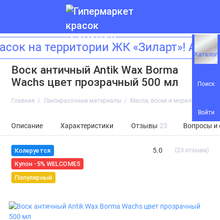
 на территории ЖК «Зиларт»! Адрес:
Каталог
Воск античный Antik Wax Borma
Wachs цвет прозрачный 500 мл
Поиск
Главная
Лакокрасочные материалы
Масла, воски и морилки
Воск
Войти
Описание
Характеристики
Отзывы
23
Вопросы и
5.0
(23 отзыва)
Колеруется
Купон -5% WELCOME5
Популярный