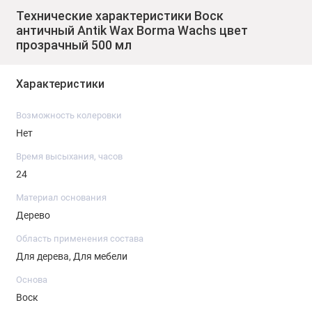
Технические характеристики Воск
Отполируйте поверхность при помощи щетки или сухой
ткани без ворса.
античный Antik Wax Borma Wachs цвет
прозрачный 500 мл
Характеристики
Возможность колеровки
Нет
Время высыхания, часов
24
Материал основания
Дерево
Область применения состава
Для дерева, Для мебели
Основа
Воск