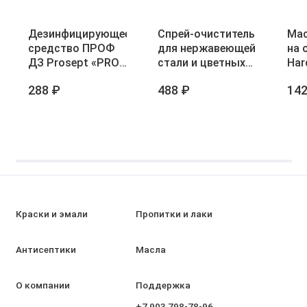
Дезинфицирующее
Спрей-очиститель
Мас
средство ПРОФ
для нержавеющей
на 
ДЗ Prosept «PROF
стали и цветных
Har
DZ» 500 мл
металлов Prosept
Oil
288 ₽
488 ₽
142
Universal Clean 500
500
мл
Краски и эмали
Пропитки и лаки
Антисептики
Масла
О компании
Поддержка
+7 903 798-78-96