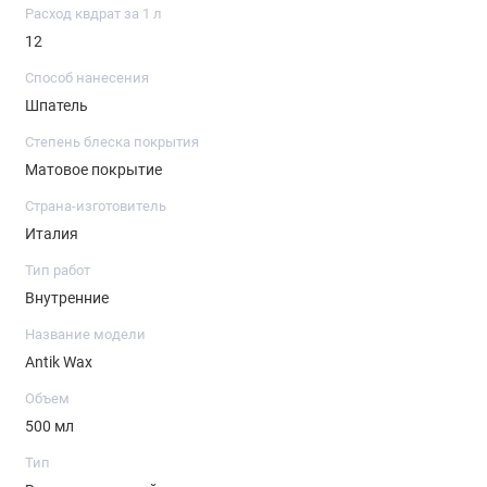
Расход квдрат за 1 л
12
Способ нанесения
Шпатель
Степень блеска покрытия
Матовое покрытие
Страна-изготовитель
Италия
Тип работ
Внутренние
Название модели
Antik Wax
Объем
500 мл
Тип