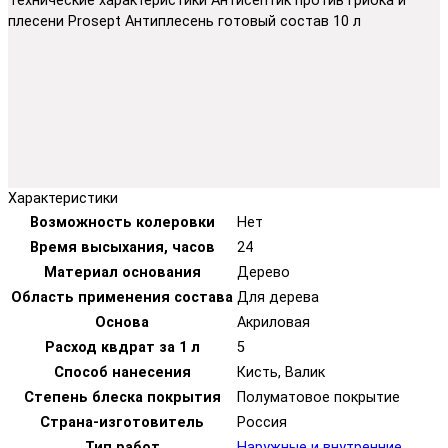
Технические характеристики Антисептик против грибка и
плесени Prosept Антиплесень готовый состав 10 л
Характеристики
Возможность колеровки
Нет
Время высыхания, часов
24
Материал основания
Дерево
Область применения состава
Для дерева
Основа
Акриловая
Расход квдрат за 1 л
5
Способ нанесения
Кисть, Валик
Степень блеска покрытия
Полуматовое покрытие
Страна-изготовитель
Россия
Тип работ
Наружные и внутренние