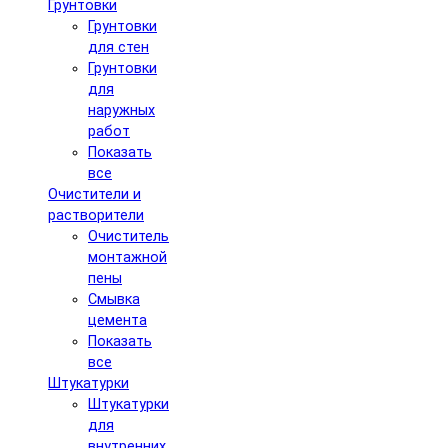
Грунтовки
Грунтовки
для стен
Грунтовки
для
наружных
работ
Показать
все
Очистители и
растворители
Очиститель
монтажной
пены
Смывка
цемента
Показать
все
Штукатурки
Штукатурки
для
внутренних