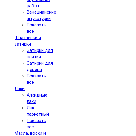
работ
Венецианские
штукатурки
Показать
все
Шпатлевки и
затирки
Затирки для
плитки
Затирки для
дерева
Показать
все
Лаки
Алкидные
лаки
Лак
паркетный
Показать
все
Масла, воски и