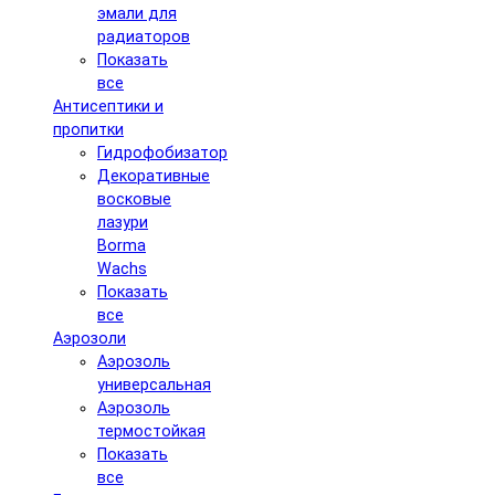
эмали для
радиаторов
Показать
все
Антисептики и
пропитки
Гидрофобизатор
Декоративные
восковые
лазури
Borma
Wachs
Показать
все
Аэрозоли
Аэрозоль
универсальная
Аэрозоль
термостойкая
Показать
все