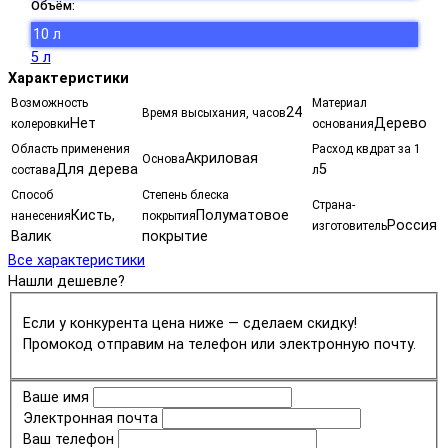
Объём:
10 л
5 л
Характеристики
Возможность
Материал
24
Время высыхания, часов
Нет
Дерево
колеровки
основания
Область применения
Расход квдрат за 1
Акриловая
Основа
Для дерева
5
состава
л
Способ
Степень блеска
Страна-
Кисть,
Полуматовое
нанесения
покрытия
Россия
изготовитель
Валик
покрытие
Все характеристики
Нашли дешевле?
Если у конкурента цена ниже — сделаем скидку!
Промокод отправим на телефон или электронную почту.
Ваше имя
Электронная почта
Ваш телефон