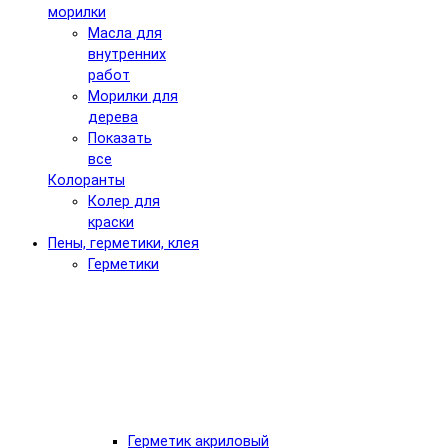
морилки
Масла для
внутренних
работ
Морилки для
дерева
Показать
все
Колоранты
Колер для
краски
Пены, герметики, клея
Герметики
Герметик акриловый