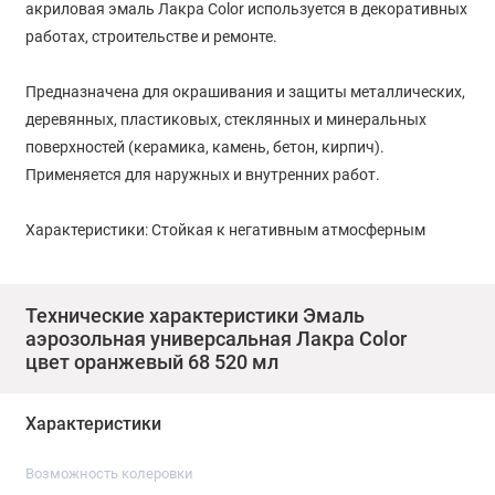
акриловая эмаль Лакра Color используется в декоративных
работах, строительстве и ремонте.
Предназначена для окрашивания и защиты металлических,
деревянных, пластиковых, стеклянных и минеральных
поверхностей (керамика, камень, бетон, кирпич).
Применяется для наружных и внутренних работ.
Характеристики: Стойкая к негативным атмосферным
воздействиям, влаге и ударам. Обладает твердостью,
эластичностью, превосходной адгезией к окрашиваемой
поверхности. Защищает поверхность от ржавчины. Эмаль
Технические характеристики Эмаль
аэрозольная универсальная Лакра Color
имеет высокую укрывистость, устойчива к выцветанию.
цвет оранжевый 68 520 мл
Удобна в нанесении, легко прокрашивает труднодоступные
места. Образует гладкое равномерное покрытие ярких
Характеристики
цветов. Не содержит озоноразрушающих газов.
Возможность колеровки
Типы поверхностей: металлические, деревянные,