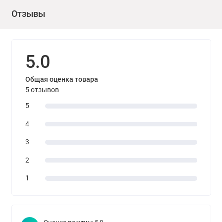
Отзывы
Фасовка: 520 мл
Виды работ: Для внутренних и наружных работ
5.0
Время высыхания: «на отлип», между слоями – 10-15 мин.,
Общая оценка товара
полное – 1 ч.
5 отзывов
5
4
3
2
1