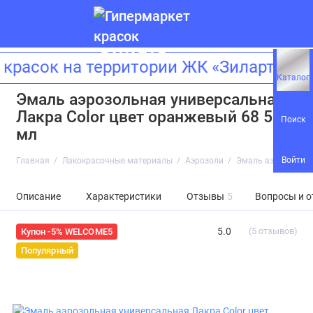
сок на территории ЖК «Зиларт»! Адр
Каталог
Эмаль аэрозольная универсальная
Лакра Color цвет оранжевый 68 520
Поиск
мл
Войти
Главная
Лакокрасочные материалы
Аэрозоли
Эмаль аэрозольная
Описание
Характеристики
Отзывы
5
Вопросы и о
5.0
(5 отзывов)
Купон -5% WELCOME5
Популярный