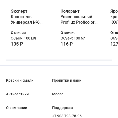
Эксперт
Колорант
Яро
Краситель
Универсальный
кра
Универсал №6
Profilux Proficolor
КО
оранжевый 100
06 оранжевый 100
Уни
Отличия
Отличия
Отл
мл
мл
ора
Объем: 100 мл
Объем: 100 мл
Объе
105 ₽
116 ₽
127
Краски и эмали
Пропитки и лаки
Антисептики
Масла
О компании
Поддержка
+7 903 798-78-96