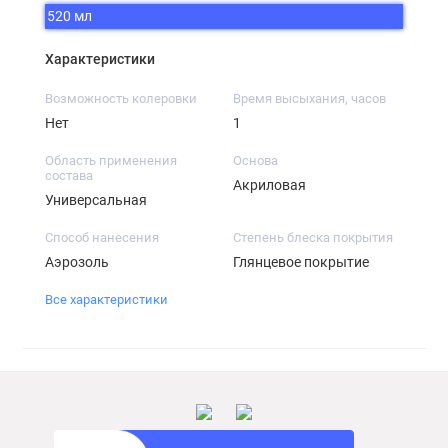
520 мл
Характеристики
Возможность колеровки
Время высыхания, часов
Нет
1
Область применения
Основа
состава
Акриловая
Универсальная
Способ нанесения
Степень блеска покрытия
Аэрозоль
Глянцевое покрытие
Все характеристики