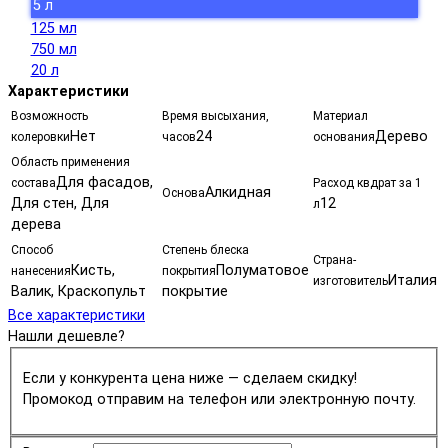
5 л
125 мл
750 мл
20 л
Характеристики
Возможность
Время высыхания,
Материал
Нет
24
Дерево
колеровки
часов
основания
Область применения
Для фасадов,
состава
Расход квдрат за 1
Алкидная
Основа
Для стен, Для
12
л
дерева
Способ
Степень блеска
Страна-
Кисть,
Полуматовое
нанесения
покрытия
Италия
изготовитель
Валик, Краскопульт
покрытие
Все характеристики
Нашли дешевле?
Если у конкурента цена ниже — сделаем скидку!
Промокод отправим на телефон или электронную почту.