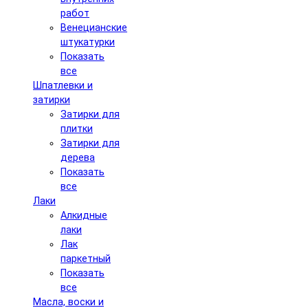
работ
Венецианские
штукатурки
Показать
все
Шпатлевки и
затирки
Затирки для
плитки
Затирки для
дерева
Показать
все
Лаки
Алкидные
лаки
Лак
паркетный
Показать
все
Масла, воски и