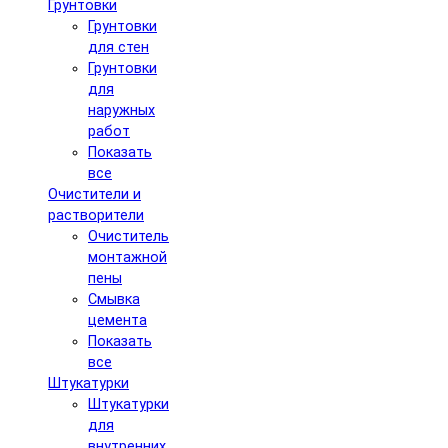
Грунтовки
Грунтовки
для стен
Грунтовки
для
наружных
работ
Показать
все
Очистители и
растворители
Очиститель
монтажной
пены
Смывка
цемента
Показать
все
Штукатурки
Штукатурки
для
внутренних