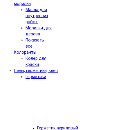
морилки
Масла для
внутренних
работ
Морилки для
дерева
Показать
все
Колоранты
Колер для
краски
Пены, герметики, клея
Герметики
Герметик акриловый