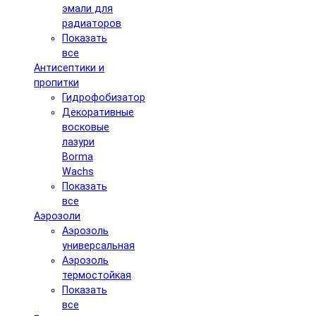
эмали для
радиаторов
Показать
все
Антисептики и
пропитки
Гидрофобизатор
Декоративные
восковые
лазури
Borma
Wachs
Показать
все
Аэрозоли
Аэрозоль
универсальная
Аэрозоль
термостойкая
Показать
все