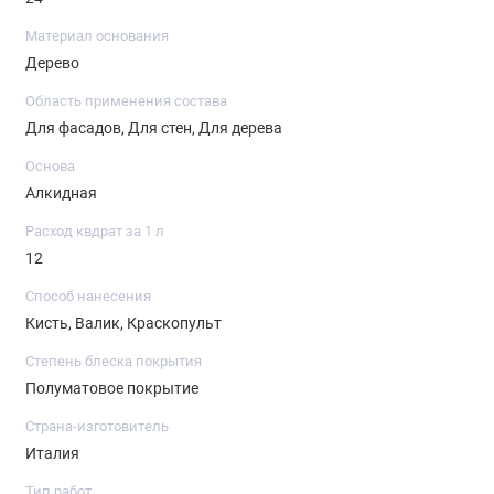
Материал основания
Дерево
Область применения состава
Для фасадов, Для стен, Для дерева
Основа
Алкидная
Расход квдрат за 1 л
12
Способ нанесения
Кисть, Валик, Краскопульт
Степень блеска покрытия
Полуматовое покрытие
Страна-изготовитель
Италия
Тип работ