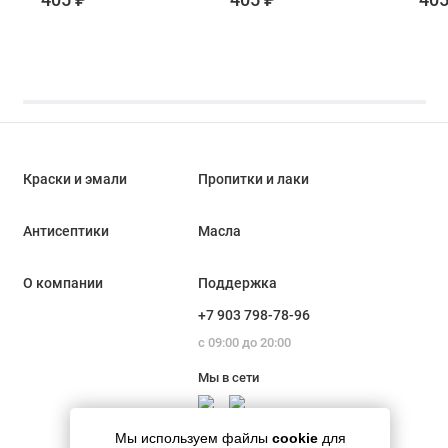
ароматизаторов
Prosept Diona E
цит
Prosept Diona E 5 л
Apple 5 л (ПЭТ)
Pro
(ПЭТ)
Citr
Краски и эмали
Пропитки и лаки
Антисептики
Масла
О компании
Поддержка
+7 903 798-78-96
с 09:00 до 20:00
Мы в сети
Мы используем файлы
cookie
для