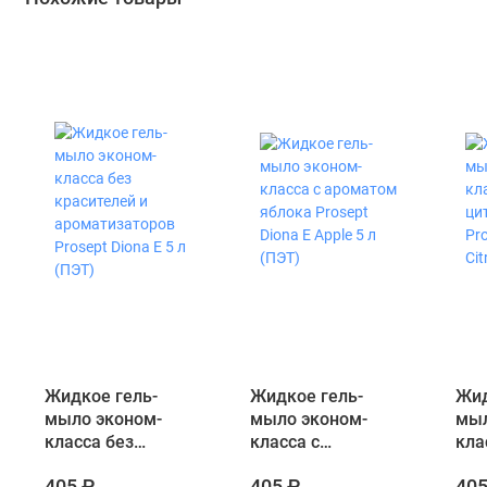
Жидкое гель-
Жидкое гель-
Жид
мыло эконом-
мыло эконом-
мыл
класса без
класса с
кла
красителей и
ароматом яблокa
аро
405 ₽
405 ₽
405