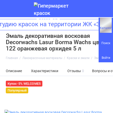
дию красок на территории ЖК «Зилар
Каталог
Эмаль декоративная восковая
Decorwachs Lasur Borma Wachs цвет
Поиск
122 оранжевая орхидея 5 л
Войти
Главная
Лакокрасочные материалы
Краски и эмали
Эмаль декор
Описание
Характеристики
Отзывы
0
Вопросы и о
Купон -5% WELCOME5
Популярный