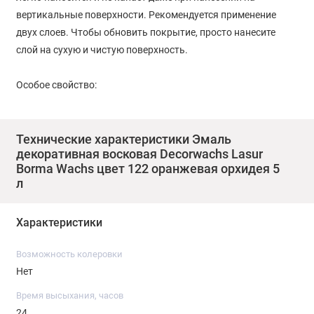
вертикальные поверхности. Рекомендуется применение
двух слоев. Чтобы обновить покрытие, просто нанесите
слой на сухую и чистую поверхность.
Особое свойство:
Благодаря уникальным компонентам и входящим в состав
УФ-фильтрам защищает древесину от насекомых-
Технические характеристики Эмаль
декоративная восковая Decorwachs Lasur
вредителей и негативного воздействия окружающей среды.
Borma Wachs цвет 122 оранжевая орхидея 5
л
Время высыхания:
Характеристики
От пыли: 6 часов, на отлип: 8 часов.
Возможность колеровки
Количество слоев: 2.
Нет
Расход: 20-25 м2/л
Время высыхания, часов
24