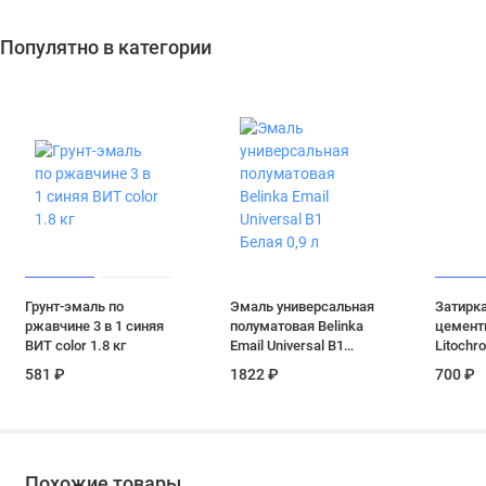
Популятно в категории
Грунт-эмаль по
Эмаль универсальная
Затирка
ржавчине 3 в 1 синяя
полуматовая Belinka
цементн
ВИТ color 1.8 кг
Email Universal B1
Litochr
Белая 0,9 л
LLE.14
581 ₽
1822 ₽
700 ₽
асфальт
Похожие товары