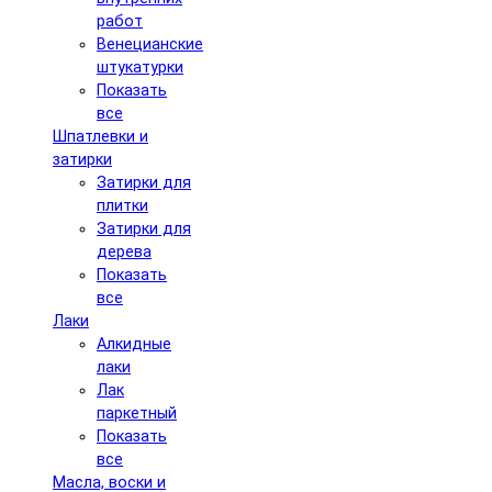
работ
Венецианские
штукатурки
Показать
все
Шпатлевки и
затирки
Затирки для
плитки
Затирки для
дерева
Показать
все
Лаки
Алкидные
лаки
Лак
паркетный
Показать
все
Масла, воски и