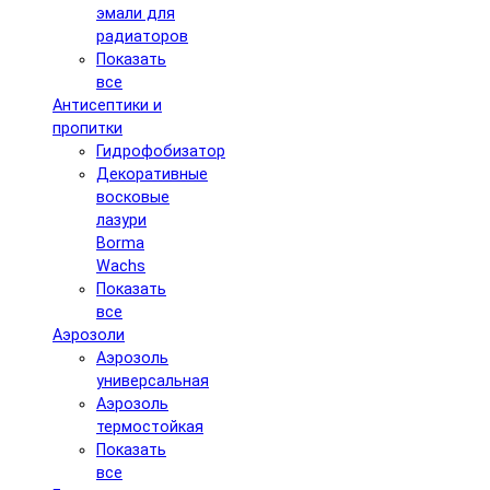
эмали для
радиаторов
Показать
все
Антисептики и
пропитки
Гидрофобизатор
Декоративные
восковые
лазури
Borma
Wachs
Показать
все
Аэрозоли
Аэрозоль
универсальная
Аэрозоль
термостойкая
Показать
все