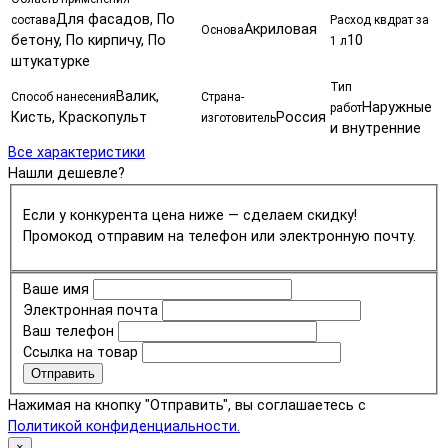
Для фасадов, По
состава
Расход квдрат за
Акриловая
Основа
бетону, По кирпичу, По
10
1 л
штукатурке
Тип
Валик,
Способ нанесения
Страна-
Наружные
работ
Кисть, Краскопульт
Россия
изготовитель
и внутренние
Все характеристики
Нашли дешевле?
Если у конкурента цена ниже — сделаем скидку!
Промокод отправим на телефон или электронную почту.
Ваше имя
Электронная почта
Ваш телефон
Ссылка на товар
Отправить
Нажимая на кнопку "Отправить", вы соглашаетесь с
Политикой конфиденциальности.
×