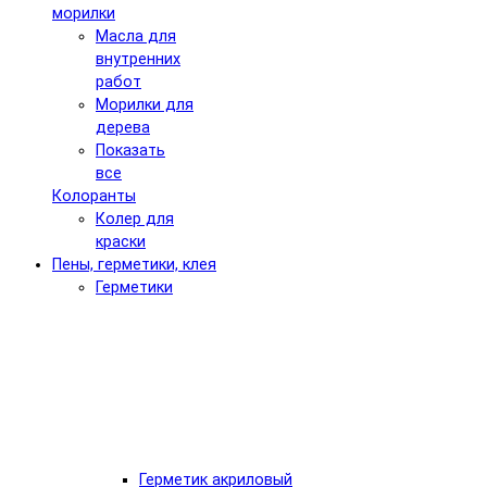
морилки
Масла для
внутренних
работ
Морилки для
дерева
Показать
все
Колоранты
Колер для
краски
Пены, герметики, клея
Герметики
Герметик акриловый