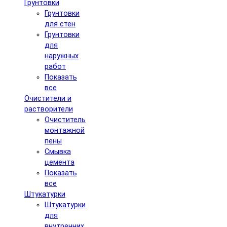
Грунтовки
Грунтовки
для стен
Грунтовки
для
наружных
работ
Показать
все
Очистители и
растворители
Очиститель
монтажной
пены
Смывка
цемента
Показать
все
Штукатурки
Штукатурки
для
внутренних