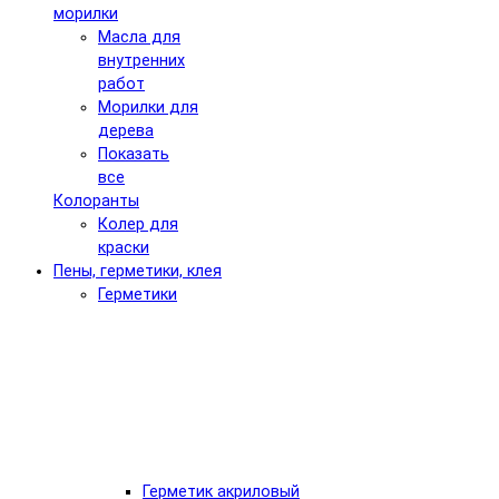
морилки
Масла для
внутренних
работ
Морилки для
дерева
Показать
все
Колоранты
Колер для
краски
Пены, герметики, клея
Герметики
Герметик акриловый