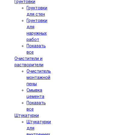
Грунтовки
Грунтовки
для стен
Грунтовки
для
наружных
работ
Показать
все
Очистители и
растворители
Очиститель
монтажной
пены
Смывка
цемента
Показать
все
Штукатурки
Штукатурки
для
внутренних