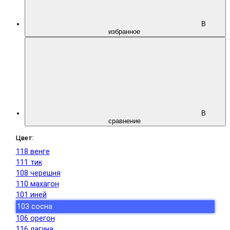
В
избранное
В
сравнение
Цвет:
118 венге
111 тик
108 черешня
110 махагон
101 иней
103 сосна
106 орегон
116 лагуна