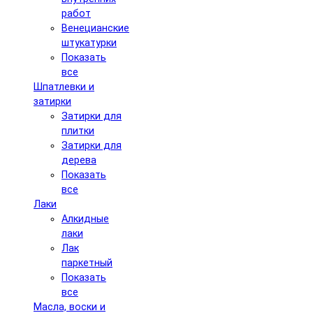
работ
Венецианские
штукатурки
Показать
все
Шпатлевки и
затирки
Затирки для
плитки
Затирки для
дерева
Показать
все
Лаки
Алкидные
лаки
Лак
паркетный
Показать
все
Масла, воски и