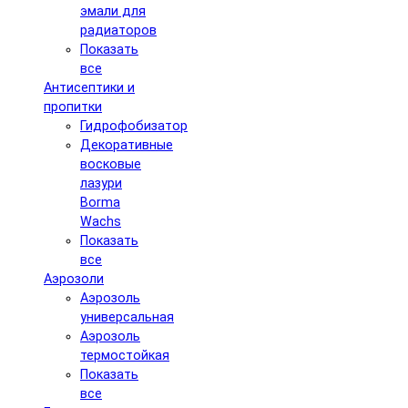
эмали для
радиаторов
Показать
все
Антисептики и
пропитки
Гидрофобизатор
Декоративные
восковые
лазури
Borma
Wachs
Показать
все
Аэрозоли
Аэрозоль
универсальная
Аэрозоль
термостойкая
Показать
все