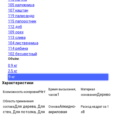
105 калужница
107 каштан
119 палисандр
115 папоротник
112 дуб
109 орех
113 слива
104 лиственница
114 рябина
102 бесцветный
Объём:
0.9 кг
2,5 кг
9 кг
Характеристики
Время высыхания,
Материал
Нет
Возможность колеровки
1
Дерево
часов
основания
Область применения
Для дерева, Для
Алкидно-
состава
Основа
Расход квдрат за 1
стен, Для потолка, Для
акриловая
8
л