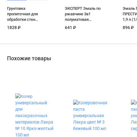
Грунтовка
ЭКСПЕРТ Эмаль по
Эмаль 
пропиточная для
ржавчине 3в1
ПРЕСТИ
обработки стен
полуматовая
1,9 л (1
Neomid «Primer»
графитовый RAL 7024
1828 ₽
641 ₽
896 ₽
концентрат 1:9 3 л
0.8 кг
Похожие товары