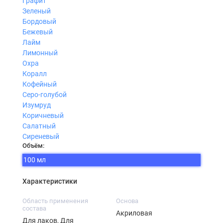
Графит
Зеленый
Бордовый
Бежевый
Лайм
Лимонный
Охра
Коралл
Кофейный
Серо-голубой
Изумруд
Коричневый
Салатный
Сиреневый
Объём:
100 мл
Характеристики
Область применения
Основа
состава
Акриловая
Для лаков, Для