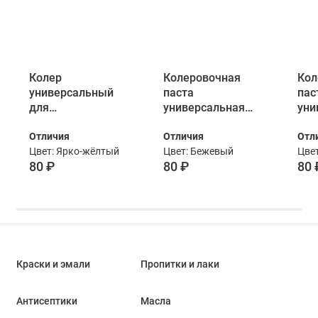
Колер
Колеровочная
Кол
универсальный
паста
пас
для
универсальная
уни
лакокрасочных
Лакра цвет № 3
Лак
Отличия
Отличия
Отл
материалов Лакра
бежевый 100 мл
сир
Цвет: Ярко-жёлтый
Цвет: Бежевый
Цве
№ 10 Ярко-
80 ₽
80 ₽
80 
желтый 100 мл
Краски и эмали
Пропитки и лаки
Антисептики
Масла