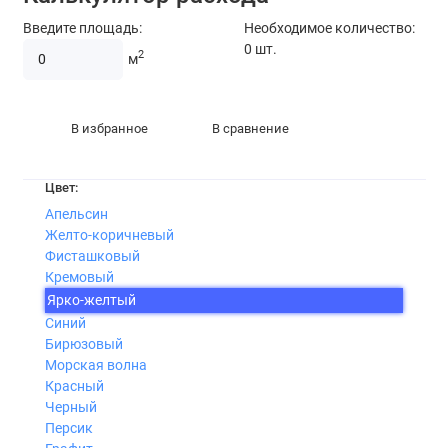
Введите площадь:
Необходимое количество:
0
шт.
2
м
В избранное
В сравнение
Цвет:
Апельсин
Желто-коричневый
Фисташковый
Кремовый
Ярко-желтый
Синий
Бирюзовый
Морская волна
Красный
Черный
Персик