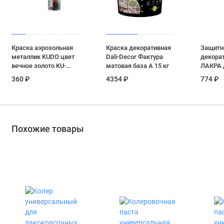
Краска аэрозольная
Краска декоративная
Защитн
металлик KUDO цвет
Dali-Decor Фактура
декора
вечное золото KU-
матовая база А 15 кг
ЛАКРА 
1060 520 мл
Жемчуг 
360 ₽
4354 ₽
774 ₽
Похожие товары