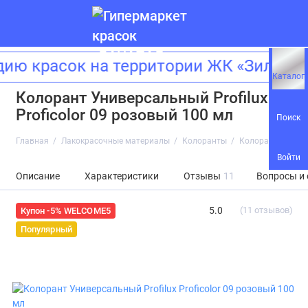
красок на территории ЖК «Зиларт»! 
Каталог
Колорант Универсальный Profilux
Proficolor 09 розовый 100 мл
Поиск
Главная
Лакокрасочные материалы
Колоранты
Колорант Универс
Войти
Описание
Характеристики
Отзывы
11
Вопросы и
5.0
(11 отзывов)
Купон -5% WELCOME5
Популярный