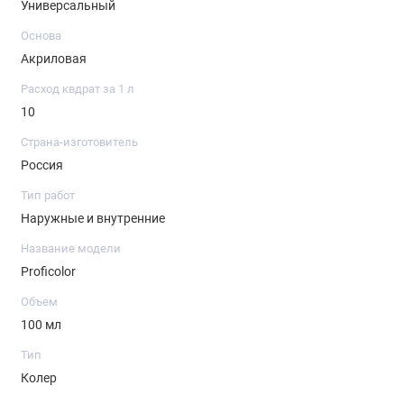
Универсальный
соотношении.
Основа
Акриловая
Расход квдрат за 1 л
10
Страна-изготовитель
Россия
Тип работ
Наружные и внутренние
Название модели
Proficolor
Объем
100 мл
Тип
Колер