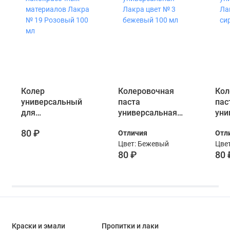
Колер
Колеровочная
Кол
универсальный
паста
пас
для
универсальная
уни
лакокрасочных
Лакра цвет № 3
Лак
80 ₽
Отличия
Отл
материалов Лакра
бежевый 100 мл
сир
Цвет: Бежевый
Цве
№ 19 Розовый 100
80 ₽
80 
мл
Краски и эмали
Пропитки и лаки