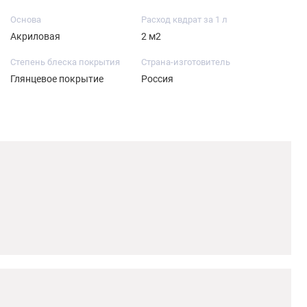
Основа
Расход квдрат за 1 л
Акриловая
2 м2
Степень блеска покрытия
Страна-изготовитель
Глянцевое покрытие
Россия