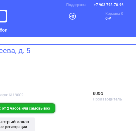
Поддержка
+7 903 798-78-96
Корзина
0
0 ₽
бои
Щусева, д. 5
KUDO
вара: KU-9002
Производитель
 от 2 часов или самовывоз
ыстрый заказ
без регистрации