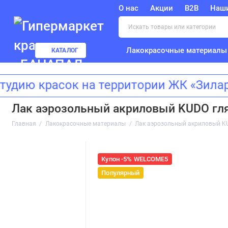
О нас
Акции
B2B
Наш
Лакокрасочные материалы
КАТАЛОГ
 красок на территории ЖК «Зиларт»
Лак аэрозольный акриловый KUDO гл
Главная
Лакокрасочные материалы
Лак аэрозольный акриловый K
Купон -5% WELCOME5
Популярный