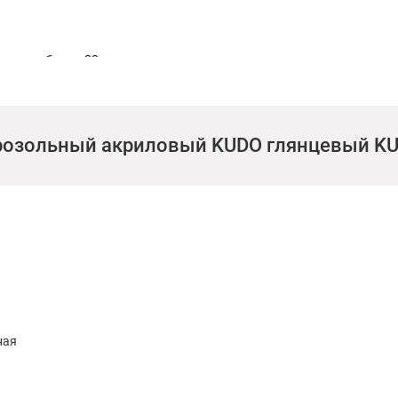
мин, не более 20.
233-89, усл. ед., не менее 0,3.
СТ 4765-73, см, не менее 40.
эрозольный акриловый KUDO глянцевый KU
 более 15.
ные добавки, бутиловый спирт, метилацетат, ксилол,
ная