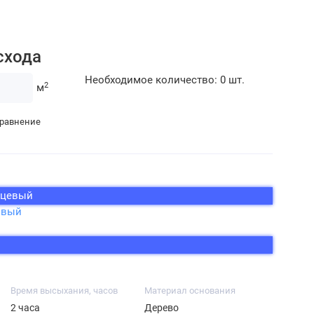
схода
Необходимое количество:
0
шт.
2
м
сравнение
нцевый
овый
Время высыхания, часов
Материал основания
2 часа
Дерево