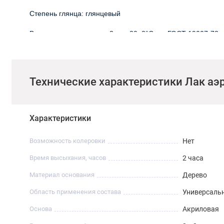
Степень глянца: глянцевый
Высыхание: до степени 3 при 20±2°С, по ГОСТ 19007-73, 
Твердость пленки по маятниковому прибору М-3, по ГОСТ 5
Прочность покрытия при прямом ударе на приборе У-1, ГО
Технические характеристики Лак а
Блеск пленки, по ГОСТ Р 52663-2006, под углом 60°,%, не
Площадь, укрываемая 1 баллончиком, м2 1-2.
Характеристики
Состав: модифицированная акриловая смола, функциональ
Возможность колеровки
Нет
пропан, бутан, диметиловый эфир.
Время высыхания, часов
2 часа
Срок годности: 5 лет.
Материал основания
Дерево
Уровень пожарной опасности по НПБ 256-99: 3.
Область применения состава
Универсаль
Группа пожарной опасности по НПБ 256-99: 1.
Основа
Акриловая