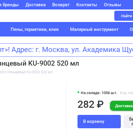
и бренды
Доставка
Возврат
Контакты
Отзывы
Найти
Пены, герметики, клея
Малярный инструмент
О
! Адрес: г. Москва, ул. Академика 
янцевый KU-9002 520 мл
UDO глянцевый KU-9002 520 мл
На складе: 1056 шт.
Код то
282 ₽
Доставка:
Б
В корзину