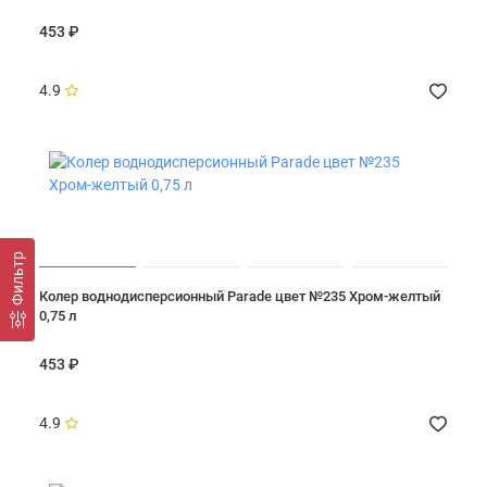
453 ₽
4.9
Фильтр
Колер воднодисперсионный Parade цвет №235 Хром-желтый
0,75 л
453 ₽
4.9