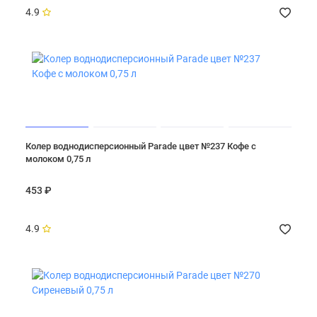
4.9
Масла, воски и морилки
Колоранты
Показать все
Колер воднодисперсионный Parade цвет №237 Кофе с
молоком 0,75 л
453 ₽
4.9