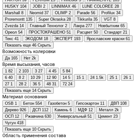
HUSKY
104
JOBI
2
LINNIMAX
46
LUNE COLOREE
28
Marshall
8
Neomid
37
OLIMP
2
Parade
56
Profilux
34
Proremontt
135
Super Okraska
28
Tikkurila
35
VGT
8
Zvezda
14
Главный Технолог
2
Лакра
277
Новбытхим
65
Ореол
54
ПРОСТОКРАШЕНО
51
Расцвет
50
Стандарт
21
Текс
41
ЭКОДОМ
18
ЭКСПЕРТ
193
Ярославские краски
61
Показать еще 46
Скрыть
Возможность колеровки
Да
165
Нет
2
k
Время высыхания, часов
1
82
2
103
3
27
4
45
5
84
6
40
8
2
10
29
12
90
14
5
15
1
24
1.5
k
25
1
26
1
27
1
28
2
36
5
48
31
72
24
Показать еще 14
Скрыть
Материал основания
OSB
1
Бетон
554
Газобетон
5
Гипсокартон
11
ДВП
108
Дерево
926
ДСП
112
Камень
6
МДФ
12
Металл
2
k
ОСП
12
Ржавчина
630
Универсальный
51
Цемент
23
Чугун
418
Показать еще 10
Скрыть
Область применения состава