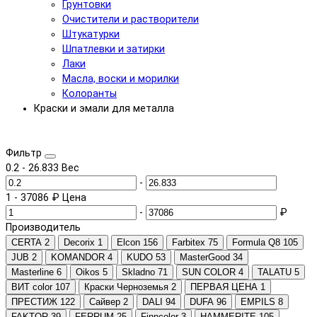
Грунтовки
Очистители и растворители
Штукатурки
Шпатлевки и затирки
Лаки
Масла, воски и морилки
Колоранты
Краски и эмали для металла
Фильтр
0.2
-
26.833
Вес
-
1
-
37086
₽
Цена
-
₽
Производитель
CERTA
2
Decorix
1
Elcon
156
Farbitex
75
Formula Q8
105
JUB
2
KOMANDOR
4
KUDO
53
MasterGood
34
Masterline
6
Oikos
5
Skladno
71
SUN COLOR
4
TALATU
5
ВИТ color
107
Краски Черноземья
2
ПЕРВАЯ ЦЕНА
1
ПРЕСТИЖ
122
Сайвер
2
DALI
94
DUFA
96
EMPILS
8
FAKTOR
39
FERRUM
25
Finncolor
3
HAMMERITE
105