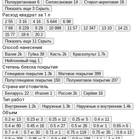
Полиуретановая
6
Силоксановая
14
Стирол-акриловая
16
Показать еще 3
Скрыть
Расход квадрат за 1 л
2
55
3
16
4
16
5
644
6
98
7
68
8
229
9
29
10
998
11
57
12
347
13
10
14
21
15
77
18
6
20
2
Показать еще 11
Скрыть
Способ нанесения
Валик
2
k
Губка
39
Кисть
2
k
Краскопульт
1.7
k
Нейлоновый пад
1
Степень блеска покрытия
Глянцевое покрытие
1.3
k
Матовое покрытие
399
Полуглянцевое покрытие
150
Полуматовое покрытие
207
Страна-изготовитель
Беларусь
22
Италия
1
Россия
2
k
Сербия
16
Тип работ
Внутренние
1.2
k
Наружные
1.3
k
Наружные и внутренние
1.4
k
Объем
0.2 кг
13
0.23 кг
3
0.25 л
12
0.25 кг
5
0.4 л
11
0.4 кг
80
0.45 л
16
0.5 л
27
0.5 кг
26
0.6 кг
1
0.65 л
6
0.7 л
4
0.7 кг
30
0.71 л
1
0.75 л
119
0.75 кг
35
0.8 л
13
0.8 кг
306
0.85 кг
2
0.9 л
68
0.9 кг
188
1
1
1 л
13