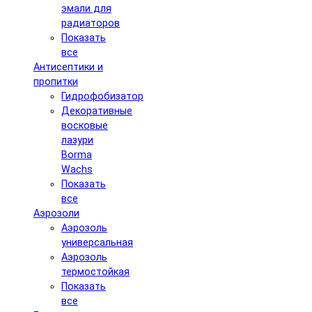
эмали для
радиаторов
Показать
все
Антисептики и
пропитки
Гидрофобизатор
Декоративные
восковые
лазури
Borma
Wachs
Показать
все
Аэрозоли
Аэрозоль
универсальная
Аэрозоль
термостойкая
Показать
все