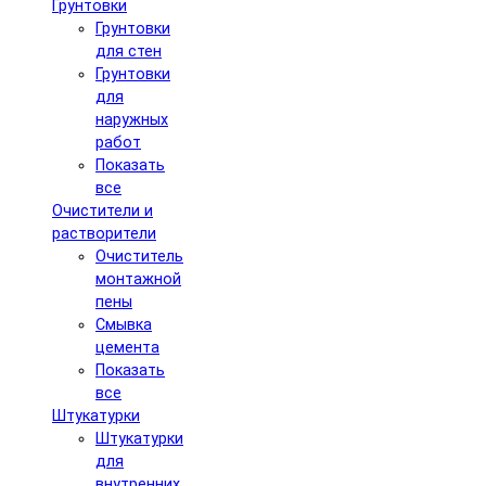
Грунтовки
Грунтовки
для стен
Грунтовки
для
наружных
работ
Показать
все
Очистители и
растворители
Очиститель
монтажной
пены
Смывка
цемента
Показать
все
Штукатурки
Штукатурки
для
внутренних