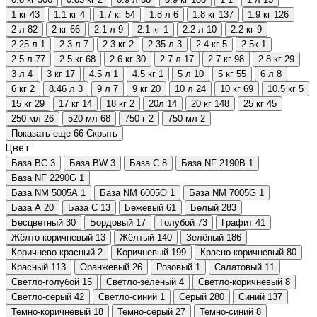
1 кг
43
1.1 кг
4
1.7 кг
54
1.8 л
6
1.8 кг
137
1.9 кг
126
2 л
82
2 кг
66
2.1 л
9
2.1 кг
1
2.2 л
10
2.2 кг
9
2.25 л
1
2.3 л
7
2.3 кг
2
2.35 л
3
2.4 кг
5
2.5к
1
2.5 л
77
2.5 кг
68
2.6 кг
30
2.7 л
17
2.7 кг
98
2.8 кг
29
3 л
4
3 кг
17
4.5 л
1
4.5 кг
1
5 л
10
5 кг
55
6 л
8
6 кг
2
8.46 л
3
9 л
7
9 кг
20
10 л
24
10 кг
69
10.5 кг
5
15 кг
29
17 кг
14
18 кг
2
20л
14
20 кг
148
25 кг
45
250 мл
26
520 мл
68
750 г
2
750 мл
2
Показать еще 66
Скрыть
Цвет
База BC
3
База BW
3
База C
8
База NF 2190B
1
База NF 2290G
1
База NM 5005A
1
База NM 6005O
1
База NM 7005G
1
База А
20
База С
13
Бежевый
61
Белый
283
Бесцветный
30
Бордовый
17
Голубой
73
Графит
41
Жёлто-коричневый
13
Жёлтый
140
Зелёный
186
Коричнево-красный
2
Коричневый
199
Красно-коричневый
80
Красный
113
Оранжевый
26
Розовый
1
Салатовый
11
Светло-голубой
15
Светло-зёленый
4
Светло-коричневый
8
Светло-серый
42
Светло-синий
1
Серый
280
Синий
137
Темно-коричневый
18
Темно-серый
27
Темно-синий
8