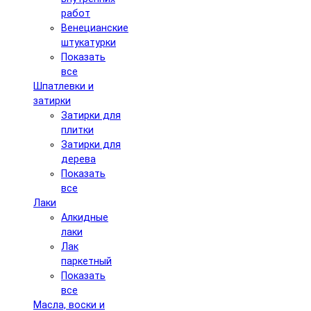
работ
Венецианские
штукатурки
Показать
все
Шпатлевки и
затирки
Затирки для
плитки
Затирки для
дерева
Показать
все
Лаки
Алкидные
лаки
Лак
паркетный
Показать
все
Масла, воски и