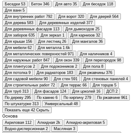
Беседки
53
Бетон
346
Для авто
35
Для беседок
118
Для ванн
5
Для внутренних работ
792
Для ворот
320
Для дверей
564
Для дерева
583
Для деревянных изделий
377
Для деревянных фасадов
113
Для дымоходов
25
Для заборов
635
Для зеркал
1
Для карнизов
32
Для крыши
156
Для лестниц
26
Для мангалов
36
Для мебели
62
Для металла
1.6
k
Для металлических поверхностей
971
Для наличников
4
Для наружных работ
847
Для окон
339
Для перегородок
98
Для плинтусов
2
Для подоконников
2
Для пола
8
Для потолка
9
Для радиаторов
183
Для ржавчины
376
Для садовой мебели
90
Для стен
591
Для стеновых панелей
4
Для строительных работ
72
Для террас
66
Для торцов
5
Для труб
313
Для фасадов
124
Для цоколей
16
ДСП
2
По дереву
295
По камню
6
По кирпичу
279
По ржавчине
961
По штукатурке
313
Универсальный
48
Показать еще 42
Скрыть
Основа
Акриловая
112
Алкидная
2
k
Алкидно-акриловая
5
Водно-дисперсионная
2
Масляная
3