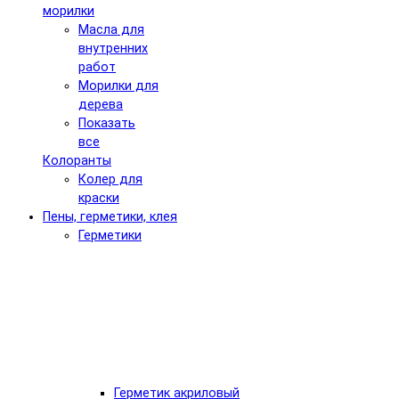
морилки
Масла для
внутренних
работ
Морилки для
дерева
Показать
все
Колоранты
Колер для
краски
Пены, герметики, клея
Герметики
Герметик акриловый