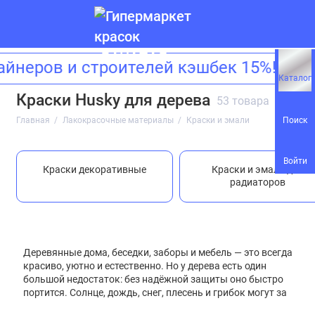
неров и строителей кэшбек 15%! При
Краски и эмали
Каталог
Краски Husky для дерева
53 товара
Антисептики и пропитки
Поиск
Главная
Лакокрасочные материалы
Краски и эмали
Аэрозоли
Войти
Краски декоративные
Краски и эмали для
Грунтовки
радиаторов
Очистители и растворители
Штукатурки
Деревянные дома, беседки, заборы и мебель — это всегда
красиво, уютно и естественно. Но у дерева есть один
Шпатлевки и затирки
большой недостаток: без надёжной защиты оно быстро
портится. Солнце, дождь, снег, плесень и грибок могут за
Лаки
считанные годы испортить даже самую крепкую