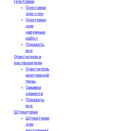
Грунтовки
Грунтовки
для стен
Грунтовки
для
наружных
работ
Показать
все
Очистители и
растворители
Очиститель
монтажной
пены
Смывка
цемента
Показать
все
Штукатурки
Штукатурки
для
внутренних