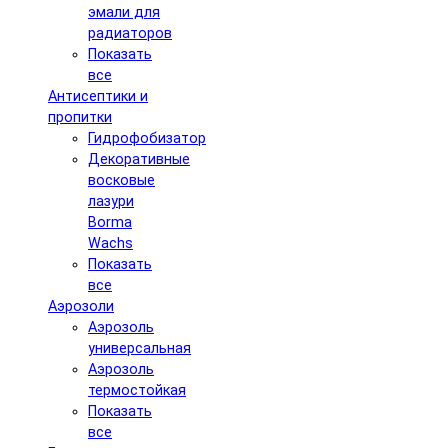
эмали для
радиаторов
Показать
все
Антисептики и
пропитки
Гидрофобизатор
Декоративные
восковые
лазури
Borma
Wachs
Показать
все
Аэрозоли
Аэрозоль
универсальная
Аэрозоль
термостойкая
Показать
все