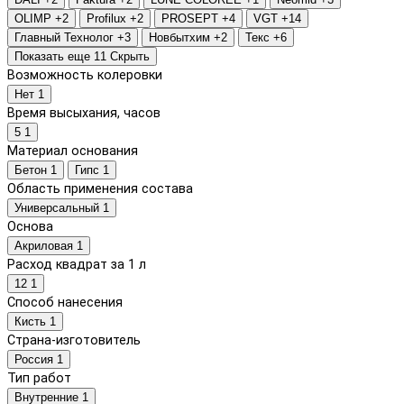
OLIMP
+2
Profilux
+2
PROSEPT
+4
VGT
+14
Главный Технолог
+3
Новбытхим
+2
Текс
+6
Показать еще 11
Скрыть
Возможность колеровки
Нет
1
Время высыхания, часов
5
1
Материал основания
Бетон
1
Гипс
1
Область применения состава
Универсальный
1
Основа
Акриловая
1
Расход квадрат за 1 л
12
1
Способ нанесения
Кисть
1
Страна-изготовитель
Россия
1
Тип работ
Внутренние
1