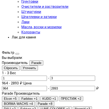
Грунтовки
Очистители и растворители
Штукатурки
Шпатлевки и затирки
Лаки
Масла, воски и морилки
Колоранты
Лак для камня
Фильтр
Вы выбрали:
Производитель:
Parade
Сбросить
Уточнить
1
-
3
Вес
-
964
-
2893
₽
Цена
-
₽
Parade
Производитель
Elcon
+5
Farbitex
+1
KUDO
+1
ПРЕСТИЖ
+2
BORMA WACHS
+4
Parade
+8
DALI
+2
Faktura
+2
LUNE COLOREE
+1
Neomid
+3