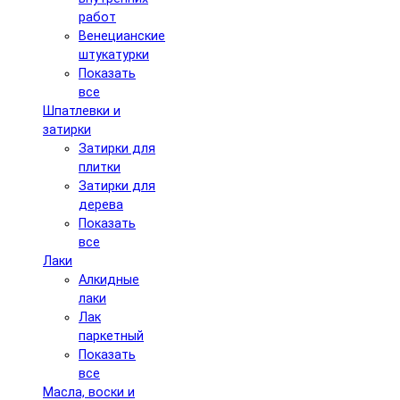
работ
Венецианские
штукатурки
Показать
все
Шпатлевки и
затирки
Затирки для
плитки
Затирки для
дерева
Показать
все
Лаки
Алкидные
лаки
Лак
паркетный
Показать
все
Масла, воски и