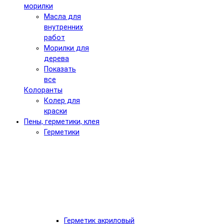
морилки
Масла для
внутренних
работ
Морилки для
дерева
Показать
все
Колоранты
Колер для
краски
Пены, герметики, клея
Герметики
Герметик акриловый