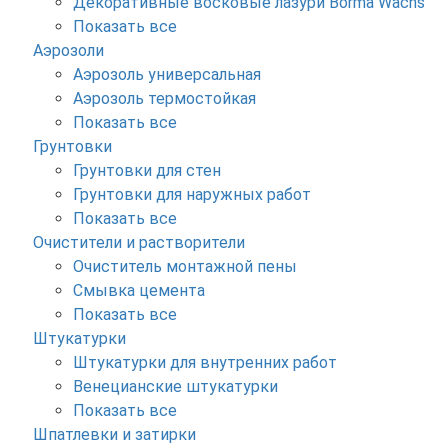
Декоративные восковые лазури Borma Wachs
Показать все
Аэрозоли
Аэрозоль универсальная
Аэрозоль термостойкая
Показать все
Грунтовки
Грунтовки для стен
Грунтовки для наружных работ
Показать все
Очистители и растворители
Очиститель монтажной пены
Смывка цемента
Показать все
Штукатурки
Штукатурки для внутренних работ
Венецианские штукатурки
Показать все
Шпатлевки и затирки